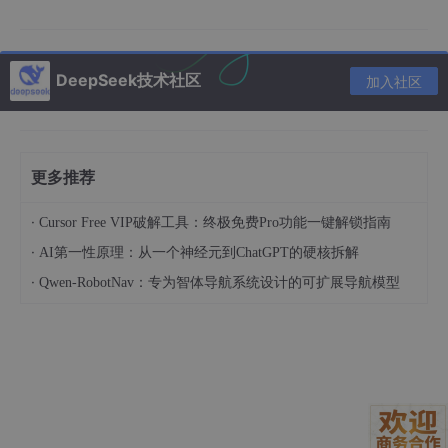
1. 为什么要把 Claude Code 接入微信？
在前面的文章中，我们已经介绍了如何在终端（CLI）、VS Code
和 PyCharm 中使用 Claude Code。这些操作通常需要在电脑前
DeepSeek技术社区
加入社区
完成。
如果能够将 Claude Code 接入微信，使用方式就会更加灵活。用
户可以在电脑端启动 Claude Code，并通过手机微信发送消息传
递给本机运行的 Claude Code，Claude Code 完成分析或处理
更多推荐
后，再将结果返回微信。
·
Cursor Free VIP破解工具：终极免费Pro功能一键解锁指南
整个过程可以理解为：
·
AI第一性原理：从一个神经元到ChatGPT的硬核拆解
·
Qwen-RobotNav：专为智体导航系统设计的可扩展导航模型
微信发送消息

→ 本机 Claude 
Code
 处理任务

本文将介绍如何安装微信插件、启动 Channel、扫码登录并完成账
号配对，最终实现通过微信与 Claude Code 对话。