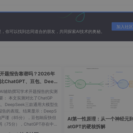
加入社区
在这里，你可以找到志同道合的朋友，共同探索AI技术的奥秘。
成开题报告靠谱吗？2026年
比ChatGPT、豆包、Deep
k质量差距
年AI辅助撰写学术开题报告的实测
要： 本文实测对比了ChatGP
、DeepSeek三款通用大模型生
报告的表现。结果显示：DeepS
结构严谨（85分），豆包响应快但
AI第一性原理：从一个神经元到
（75分），ChatGPT存在中文
atGPT的硬核拆解
觉问题（70分）。研究指出通用