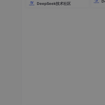
D
DeepSeek技术社区
模型存
缺陷，
rDe
修改的
第二步：Mermaid一键生
1、打开Mermaid在线编辑器。
# 在线编辑器
  https:
//mermaid-live.nodejs.cn/