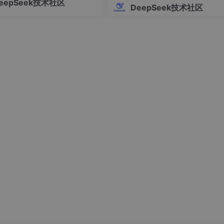
eepSeek技术社区
在文献编造、格式不规范等致命
DeepSeek技术社区
建议结合垂直学术工具（如Pape
ep）确保文献真实性，并强调人工
必要性。
成图表