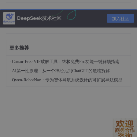
DeepSeek技术社区
加入社区
加入暂存区
git 
add
 -A
更多推荐
保存并添加本次修改的注释
·
Cursor Free VIP破解工具：终极免费Pro功能一键解锁指南
·
AI第一性原理：从一个神经元到ChatGPT的硬核拆解
·
git
 commit -m 
"<输入你本次修改的注释>"
Qwen-RobotNav：专为智体导航系统设计的可扩展导航模型
2.2 方法二：Trae页面方式
Trae中进入工作目录，源代码管理->初始化仓库