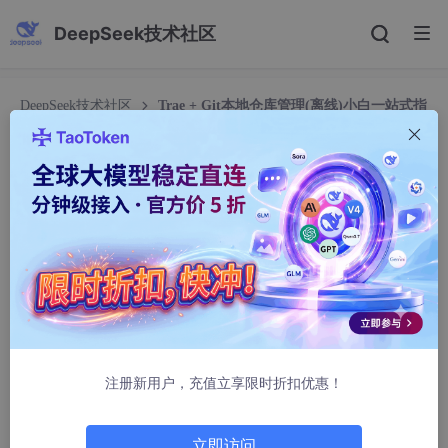
DeepSeek技术社区
DeepSeek技术社区
Trae + Git本地仓库管理(离线)小白一站式指
南
Trae + Git本地仓库管理(离线)小白一站式指南
ConanSheldon
3747人浏览 · 2026-02-10 10:53:38
环境
Windows环境，安装trae，git bash。
ps：trae的生态和vscode基本一致，在vscode中也可以仿照操
注册新用户，充值立享限时折扣优惠！
作。
1全局初始化
立即访问