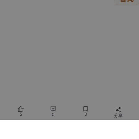
修改加入暂存区：点击＋，暂存所有修改，待字符由U变为A（时
间较长，耐心等待，可以根据存储库图标判断状态：若为下图中的
main*说明仍在操作中；若变为main+且出现暂存更改目录，说明
操作完成）
5
0
0
分享
所有评论(0)