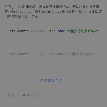
配置git用户名和邮箱（离线状态邮箱随便写。若是想要在线状态
把代码上传github，需要跟你的github账号保持一致）。在终端窗
口中依次键入以下命令：
git config 
--global
 user
.name
"<输入你的用户名>"
git config 
--global
 user
.email
"<输入你的邮箱>"
2建立本地仓库
点击阅读全文
2.1 方法一：终端指令方式
Trae中进入工作目录，新建终端，初始化本地仓库
# git
# vscode
git 
init