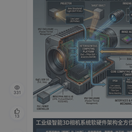
331
13