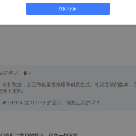
立即访问
的语言模型。🧠✨
、分析数据，甚至做轻量级推理和创意生成。相比之前的版本，
贯性上更强。
 与 GPT-4 或 GPT-3 的区别。你想让我讲吗？
切换回了常用的节点，现在一切正常。