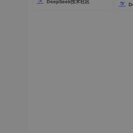
DeepSeek技术社区
Pro的全部高级功能。这个工具支持Win
D
dows、macOS和Linux三大操作系统，
提供多语言界面，操作简单快捷，让AI
编