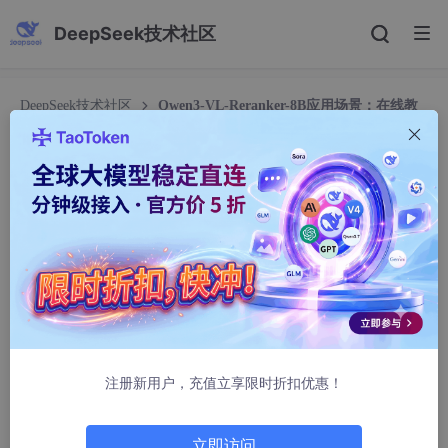
DeepSeek技术社区
DeepSeek技术社区
Qwen3-VL-Reranker-8B应用场景：在线教
育平台课件图文视频智能索引
Qwen3-VL-Reranker-8B应用场景：在线教育平
台课件图文视频智能索引
Pella732
264人浏览 · 2026-02-01 00:11:29
Qwen3-VL-Reranker-8B应用场景：在线教育平台课件
图文视频智能索引
注册新用户，充值立享限时折扣优惠！
在线教育平台每天都在产生海量课件资源——教师上传的PPT截
图、课堂实录视频片段、手写板书照片、配套习题文档、知识点图
解……这些内容形态各异，却都承载着关键教学信息。但问题来
立即访问