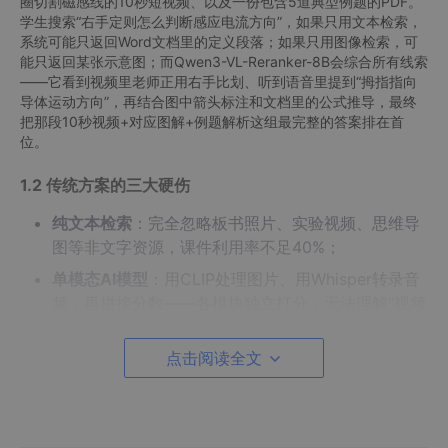
圈切割磁感线的10秒短视频、以及一份包含5道典型例题的PDF。
学生搜索“右手定则怎么判断感应电流方向”，如果只用文本检索，
系统可能只返回Word文档里的定义段落；如果只用图像检索，可
能只返回某张示意图；而Qwen3-VL-Reranker-8B会综合所有线索
——它看到视频里老师正用右手比划、听到语音里提到“拇指指向
导体运动方向”，再结合图中箭头标注和文档里的公式推导，最终
把那段10秒视频+对应图解+例题解析这组最完整的答案排在首
位。
1.2 传统方案的三大硬伤
纯文本检索
：完全忽略板书照片、实验视频、思维导
图等非文字资源，课件利用率不足40%；
单模态AI模型
：用CLIP处理图片、用Whisper转录音
频，再拼接分数——各模块独立打分，无法理解“视频
里老师说的‘这个图’指的就是旁边那张手绘图”这种跨
模态指代关系；
点击阅读全文
规则式排序
：靠点击率、上传时间、文件大小等硬指
标排序，学生搜“初中化学酸碱盐反应现象”，结果首
页却是三年前上传的、播放量高的趣味动画，而非最