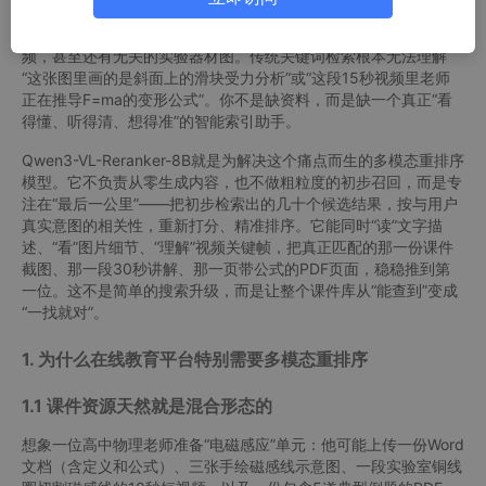
了：当学生想复习“牛顿第二定律的应用场景”，系统搜出来的可能
是几十页PPT文字、一段模糊的板书照片、三段不同老师的讲解视
频，甚至还有无关的实验器材图。传统关键词检索根本无法理解
“这张图里画的是斜面上的滑块受力分析”或“这段15秒视频里老师
正在推导F=ma的变形公式”。你不是缺资料，而是缺一个真正“看
得懂、听得清、想得准”的智能索引助手。
Qwen3-VL-Reranker-8B就是为解决这个痛点而生的多模态重排序
模型。它不负责从零生成内容，也不做粗粒度的初步召回，而是专
注在“最后一公里”——把初步检索出的几十个候选结果，按与用户
真实意图的相关性，重新打分、精准排序。它能同时“读”文字描
述、“看”图片细节、“理解”视频关键帧，把真正匹配的那一份课件
截图、那一段30秒讲解、那一页带公式的PDF页面，稳稳推到第
一位。这不是简单的搜索升级，而是让整个课件库从“能查到”变成
“一找就对”。
1. 为什么在线教育平台特别需要多模态重排序
1.1 课件资源天然就是混合形态的
想象一位高中物理老师准备“电磁感应”单元：他可能上传一份Word
文档（含定义和公式）、三张手绘磁感线示意图、一段实验室铜线