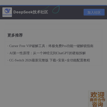
新上传的、精准展示碳酸钙与盐酸反应冒气泡的实拍
视频。
DeepSeek技术社区
加入社区
Qwen3-VL-Reranker-8B的核心突破，就在于它把文本、图像、视
频当作一个统一语义空间里的不同表达方式。它不问“这是什么格
式”，只问“这表达了什么含义”。对教育平台而言，这意味着一次搜
索就能穿透格式壁垒，直达知识本源。
更多推荐
2. Qwen3-VL-Reranker-8B如何为课件索引注入“理解
·
Cursor Free VIP破解工具：终极免费Pro功能一键解锁指南
力”
·
AI第一性原理：从一个神经元到ChatGPT的硬核拆解
·
CC-Switch 2026最新完整版 下载+安装+全功能配置教程
2.1 不是识别，而是语义对齐
很多AI工具擅长“识别”：给一张电路图，它能说出“有电阻、电容、
电源”。但Qwen3-VL-Reranker-8B要做的更进一步——它要理解
“这个电容在这里起滤波作用，和旁边标注的‘C1’参数共同决定了截
止频率”。它的8B参数量和32k长上下文，让它能消化整页PPT的
文字说明、图中所有标注、甚至视频里连续5秒的讲解语音转文
字，然后计算出：“用户查询‘RC低通滤波器设计步骤’与这份课件的
语义距离是0.12”，而另一份只含公式推导但无图示的文档距离是
0.47。这个分数差，就是学生能否一眼找到正确答案的关键。