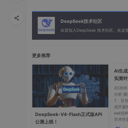
2. 三步上手：从原始模型到专属身
DeepSeek技术社区
整个流程分为三个清晰阶段：
验证基线 → 注入
欢迎加入DeepSeek 技术社区。
题环节。
2.1 第一步：确认原始模型正常工作（
这是最关键的“健康检查”。很多微调失败，其
更多推荐
启动容器后，直接执行：
AI生
实测对
cd
/root
See
2026
分析 摘
CUDA_VISIBLE_DEVICES=0 \

T、豆包
swift infer \

成开题
--model
 Qwen2.5-7B-Instruct \

eek
DeepSeek-V4-Flash正式版API
--model_type
 qwen \

学术性弱
公测上线！
--stream
true
 \

文献幻
--temperature
 0 \
