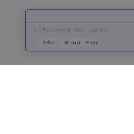
响应极慢（>30秒）或无响应 → 显存不足或
只要看到上述标准回答，说明环境完全就绪，可
2.2 第二步：用 8 行代码定义你的
毕业设计
作业解答
AI编程
这一步不涉及复杂数据工程，而是用最精简的方
它包含 50 条关于开发者身份的问答对。你也
cat 
<<EOF >
 self_cognition.json

所有评论(0)
[

    {
"instruction"
: 
"你是谁？"
, 
"input"
:
    {
"instruction"
: 
"你的开发者是哪家公司
    {
"instruction"
: 
"你能联网吗？"
, 
"inpu
    {
"instruction"
: 
"你能做哪些事情？"
, 
"
    {
"instruction"
: 
"你和GPT-4有区别吗？"
    {
"instruction"
: 
"你能保证回答永远正确
    {
"instruction"
: 
"你的名字是什么？"
, 
"