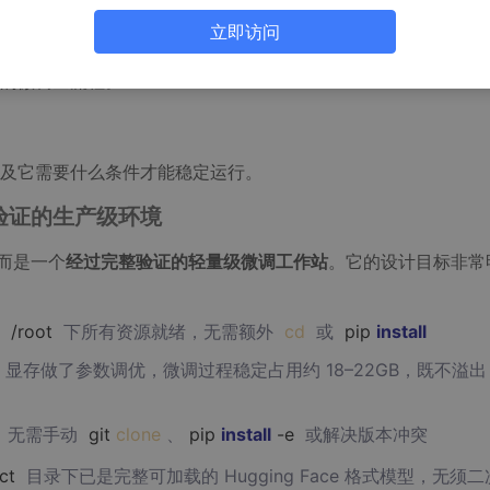
yTorch 分布式原理，也不用研究 bfloat16 精度对梯度
立即访问
你是谁。
的微调全流程。
及它需要什么条件才能稳定运行。
已验证的生产级环境
而是一个
经过完整验证的轻量级微调工作站
。它的设计目标非常
录
/root
下所有资源就绪，无需额外
cd
或
pip
install
24GB 显存做了参数调优，微调过程稳定占用约 18–22GB，既不溢
好，无需手动
git
clone
、
pip
install
-e
或解决版本冲突
ct
目录下已是完整可加载的 Hugging Face 格式模型，无须