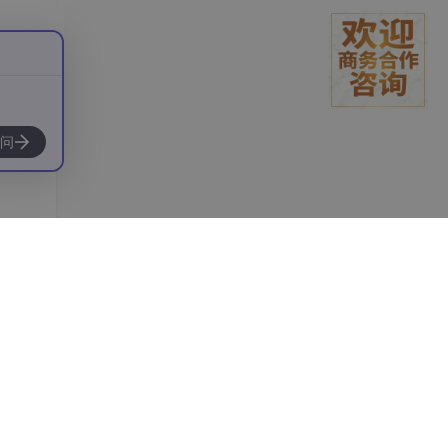
问
集，
模型。"
},

。"
},

回答问题。"
},

学习辅助。"
},

护，不是 GPT-4。"
},

要用户自行判断。"
},

SDN 助手。"
},
