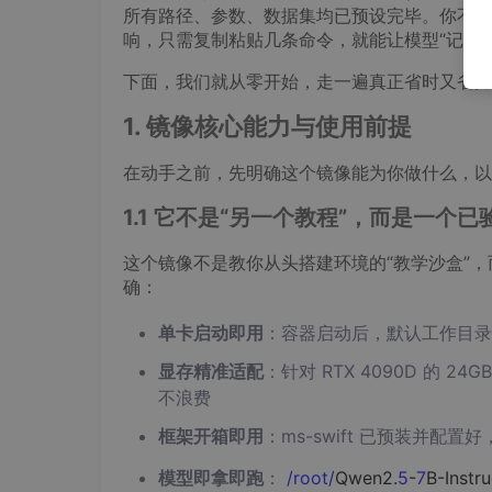
所有路径、参数、数据集均已预设完毕。你不需要懂 P
响，只需复制粘贴几条命令，就能让模型“记住”
下面，我们就从零开始，走一遍真正省时又省力
1. 镜像核心能力与使用前提
在动手之前，先明确这个镜像能为你做什么，以
1.1 它不是“另一个教程”，而是一个
这个镜像不是教你从头搭建环境的“教学沙盒”，
确：
单卡启动即用
：容器启动后，默认工作目
显存精准适配
：针对 RTX 4090D 的 
不浪费
框架开箱即用
：ms-swift 已预装并配置
模型即拿即跑
：
/root/
Qwen2.
5
-
7
B-Instru