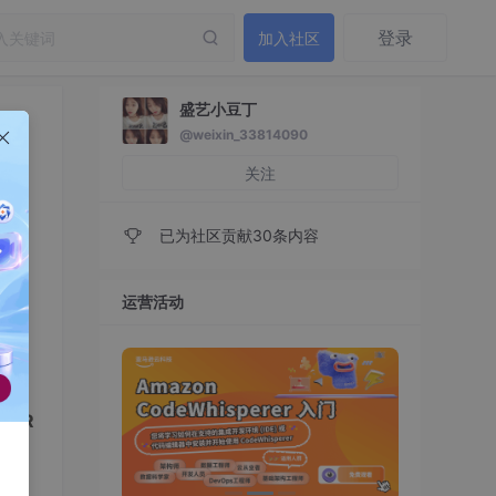
登录
加入社区
盛艺小豆丁
@weixin_33814090
关注
已为社区贡献30条内容
运营活动
结果
LoR
框架，