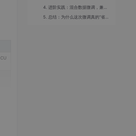
4. 进阶实践：混合数据微调，兼顾通用性与专业性
5. 总结：为什么这次微调真的“省时又省力”
 CU
会因