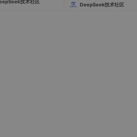
eepSeek技术社区
在文献编造、格式不规范等致命
DeepSeek技术社区
建议结合垂直学术工具（如Pape
ep）确保文献真实性，并强调人工
必要性。
任意问题，例如：
通义千问。
ocker 日志：
n
shared object
file
→ NVIDIA 驱动未正确挂载
alse
→
nvidia-
container
-toolkit
未安装或配置错误