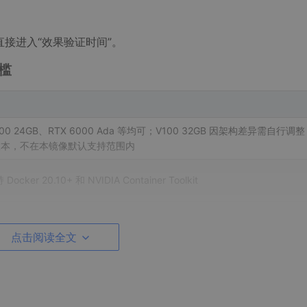
直接进入“效果验证时间”。
槛
100 24GB、RTX 6000 Ada 等均可；V100 32GB 因架构差异需自行调整
 版本，不在本镜像默认支持范围内
Docker 20.10+ 和 NVIDIA Container Toolkit
sudo
usermod -aG docker
$USER
后重新登录终端
点击阅读全文
果你只有笔记本核显或入门级显卡，请勿尝试——它不会报错，但
不是“勉强能跑”。