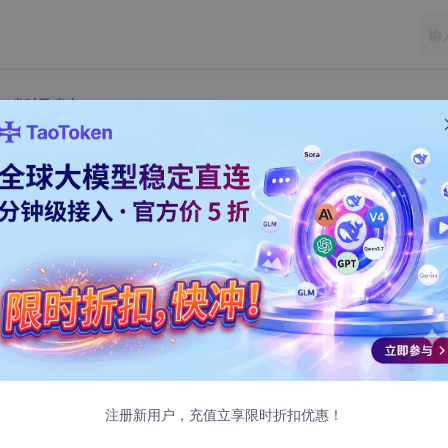
环境，省时又省力
2.5-7B 微调环境，省时又省力
调环境，省时又省力
下载依赖、编译CUDA、安装框架、调试显存……动辄一整天，
将带你用一个预置镜像，
单卡十分钟完成 Qwen2.5-7B 的首次 
即用的工程化方案。
注册新用户，充值立享限时折扣优惠！
）优化，内置 Qwen2.5-7B-Instruct 模型与 ms-swift 微调