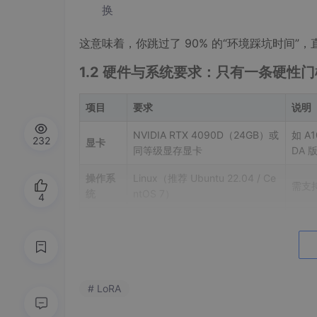
换
这意味着，你跳过了 90% 的“环境踩坑时间”，
1.2 硬件与系统要求：只有一条硬性门
项目
要求
说明
NVIDIA RTX 4090D（24GB）或
如 A
232
显卡
同等级显存显卡
DA
操作系
Linux（推荐 Ubuntu 22.04 / Ce
需支持 
统
ntOS 7）
4
Docker
用户需在
docker
用户组中
运行
权限
注意：这不是一个 CPU 友好的镜像。如
# LoRA
显存不足而静默失败。我们追求的是“快”，而