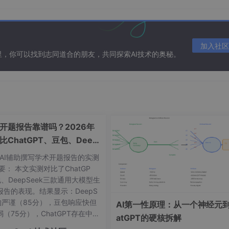
份
身份 → 验证效果
。每一步都有明确预期输出，失败时你能立刻定
加入社区
在这里，你可以找到志同道合的朋友，共同探索AI技术的奥秘。
1分钟）
实源于基础环境异常，而非微调本身。
成开题报告靠谱吗？2026年
比ChatGPT、豆包、Deep
k质量差距
年AI辅助撰写学术开题报告的实测
要： 本文实测对比了ChatGP
、DeepSeek三款通用大模型生
报告的表现。结果显示：DeepS
结构严谨（85分），豆包响应快但
AI第一性原理：从一个神经元到
（75分），ChatGPT存在中文
atGPT的硬核拆解
觉问题（70分）。研究指出通用