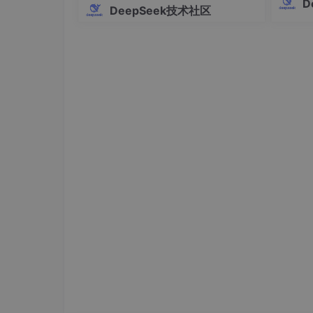
D
DeepSeek技术社区
模型存
--max_new_tokens
缺陷，
rDe
修改的
你将看到什么？
模型会进入交互模式，等待你的输入。此时输入
预期回答（关键判断点）：
我是阿里云研发的超大规模语言模型，我叫
如果出现以下任一情况，请暂停后续步骤，检查 D
报错
OSError: libcuda.
so
.1: cannot
ope
报错
torch.cuda.is_available()
returns
F