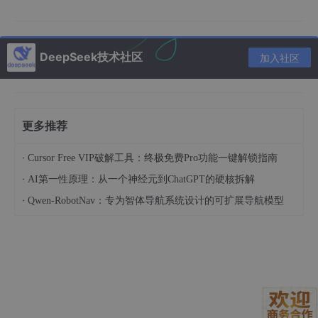
变，8k细节”
它会在10秒内返回一张1024×1024的图像。重点不是这张图能直
DeepSeek技术社区
加入社区
接打印，而是它能立刻回答几个关键问题：
竖向遮阳板的密度是否压得住玻璃反光？
混凝土与玻璃的材质对比是否足够清晰？
更多推荐
整体比例在实景中会不会显得头重脚轻？
·
Cursor Free VIP破解工具：终极免费Pro功能一键解锁指南
你可以连续输入三段不同侧重点的提示词：
·
AI第一性原理：从一个神经元到ChatGPT的硬核拆解
·
A版强调“生态”：“立面集成垂直绿化槽，藤本植物初
Qwen-RobotNav：专为智体导航系统设计的可扩展导航模型
生，雨水回收管外露，浅灰混凝土基底”
B版强调“工艺”：“清水混凝土模板缝精确控制在3m
m，铝板接缝激光焊接，玻璃采用双银Low-E”
C版强调“人文”：“立面嵌入本地陶土烧制的镂空砖，
与玻璃形成虚实节奏，傍晚暖光穿透”