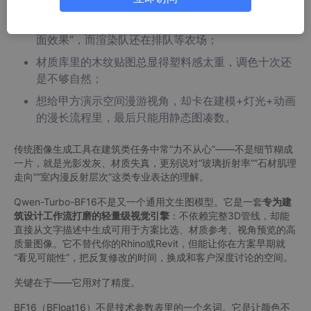
方案汇报前夜，客户突然要求“再出三版不同风格的立
面效果”，而渲染队还在排队等农场；
材质库里的木纹贴图总显得塑料感太重，调色十次还
是不够自然；
想给甲方演示空间漫游视角，却卡在建模+灯光+动画
的漫长流程里，最后只能用静态图凑数。
传统图像生成工具在建筑类任务中常“力不从心”——不是细节糊成
一片，就是光影发灰、材质失真，更别说对“玻璃折射率”“石材肌理
走向”“室内漫反射层次”这类专业表达的理解。
Qwen-Turbo-BF16不是又一个通用文生图模型。它是一套
专为建
筑设计工作流打磨的轻量级视觉引擎
：不依赖完整3D管线，却能
直接从文字描述中生成可用于方案比选、材质参考、视角预览的高
质量图像。它不替代你的Rhino或Revit，但能让你在方案早期就
“看见可能性”，把反复修改的时间，换成和客户深度讨论的空间。
关键在于——它用对了精度。
BF16（BFloat16）不是技术参数表里的一个名词。它是让颜色不