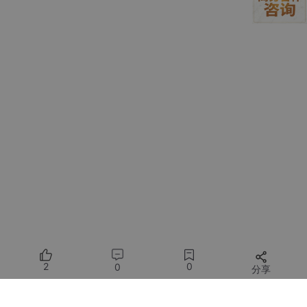
三张图并排一放，团队内部讨论、客户初步筛选，效率提升不是一
点半点。这不是替代设计，而是把“模糊想象”变成“可视参照”，让
沟通从“我觉得可能有点重”变成“你看B版的接缝处理，确实比A版
更利落”。
2.2 材质贴图生成：告别“万能木纹”和“塑料石材”
材质库里的贴图，常常是“看起来像，用起来假”。原因很简单：通
用贴图缺乏上下文。同一块“橡木纹”，用在门板上合理，用在潮湿
地下室墙面就违和。
Qwen-Turbo-BF16的优势在于，它能把材质放在具体空间里理
解。试试这个提示词：
“特写镜头：酒店大堂地面石材，深灰底色带银白云母片，
抛光度70%，有细微划痕和鞋印反光，周围可见浅色大理石
踢脚线和地毯边缘，环境光来自上方线性灯带”
2
0
0
分享
生成结果不会是平铺无缝贴图，而是一张带透视、带环境光、带使
用痕迹的“现场快照”。这张图的价值在于：