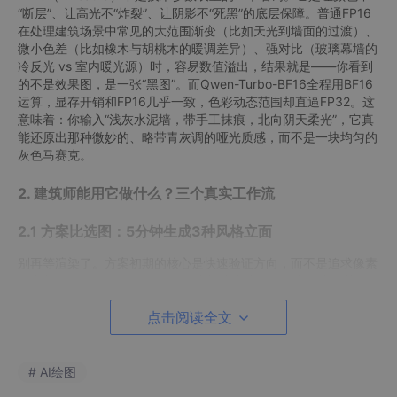
“断层”、让高光不“炸裂”、让阴影不“死黑”的底层保障。普通FP16
在处理建筑场景中常见的大范围渐变（比如天光到墙面的过渡）、
微小色差（比如橡木与胡桃木的暖调差异）、强对比（玻璃幕墙的
冷反光 vs 室内暖光源）时，容易数值溢出，结果就是——你看到
的不是效果图，是一张“黑图”。而Qwen-Turbo-BF16全程用BF16
运算，显存开销和FP16几乎一致，色彩动态范围却直逼FP32。这
意味着：你输入“浅灰水泥墙，带手工抹痕，北向阴天柔光”，它真
能还原出那种微妙的、略带青灰调的哑光质感，而不是一块均匀的
灰色马赛克。
2. 建筑师能用它做什么？三个真实工作流
2.1 方案比选图：5分钟生成3种风格立面
别再等渲染了。方案初期的核心是快速验证方向，而不是追求像素
级完美。Qwen-Turbo-BF16的4步极速生成，正好卡在这个节奏
点上。
点击阅读全文
你只需要写一段清晰的提示词，比如：
# AI绘图
“现代办公建筑南立面，混凝土+玻璃幕墙，竖向铝板遮阳，
比例为1:2:1，晴天正午阳光，建筑摄影视角，超广角但无畸