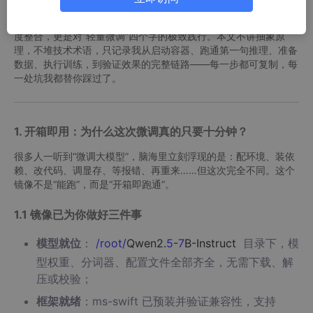
这背后，是镜像对Qwen2.5-7B-Instruct + ms-swift + LoRA的深
度整合，更是对“轻量微调”四个字的极致践行。本文不讲抽象原
理，不堆技术术语，只记录我从启动容器、跑通第一句推理、准备
数据、执行训练，到验证效果的完整链路——每一步都可复制，每
一处坑我都替你踩过了。
1. 开箱即用：为什么这次微调真的只要十分钟？
很多人一听到“微调大模型”，脑海里立刻浮现的是：配环境、装依
赖、改代码、调显存、等报错、再重来……但这次完全不同。这个
镜像不是“能跑”，而是“开箱即跑通”。
1.1 镜像已为你做好三件事
模型就位
：
/root/
Qwen2.
5
-
7
B-Instruct
目录下，模
型权重、分词器、配置文件全部齐全，无需下载、解
压或校验；
框架就绪
：ms-swift 已预装并验证兼容性，支持