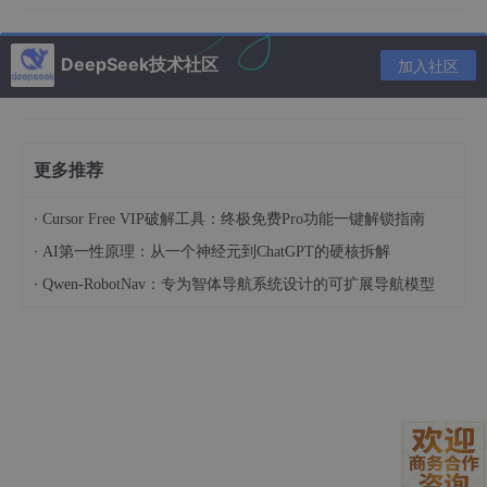
cat
<<
EOF > self_cogniti
数
手动构造JSONL、检查字
on.json
据
段名、验证格式、处理编
DeepSeek技术社区
一行生成标准数据集，50条
加入社区
准
码问题
问答结构统一、无空行、无
备
乱码
需组合10+参数，稍有遗
训
更多推荐
官方验证过的完整命令，复
漏即OOM或报错（如漏
练
制粘贴即可运行，显存稳控
命
--torch_dtype bfloat16
·
在18–22GB区间
Cursor Free VIP破解工具：终极免费Pro功能一键解锁指南
令
）
·
AI第一性原理：从一个神经元到ChatGPT的硬核拆解
效
swift infer
--adapters
[路
·
Qwen-RobotNav：专为智体导航系统设计的可扩展导航模型
需额外写推理脚本加载ad
果
径]
apter，处理路径拼接、d
验
一条命令，流式输出，实时
evice映射等细节
证
看到模型“改口”
真正把“微调”这件事，从工程任务降维成操作任务。