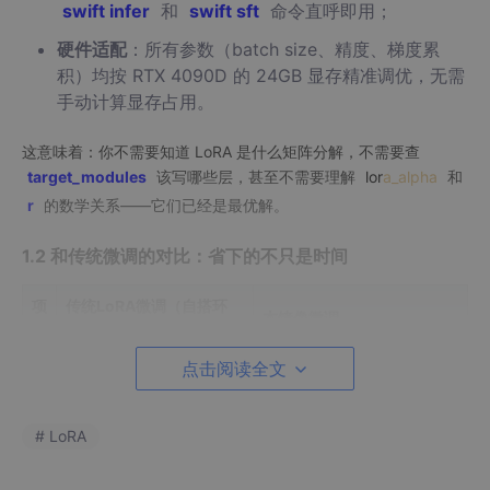
swift infer
和
swift sft
命令直呼即用；
硬件适配
：所有参数（batch size、精度、梯度累
积）均按 RTX 4090D 的 24GB 显存精准调优，无需
手动计算显存占用。
这意味着：你不需要知道 LoRA 是什么矩阵分解，不需要查
target_modules
该写哪些层，甚至不需要理解
lor
a_alpha
和
r
的数学关系——它们已经是最优解。
1.2 和传统微调的对比：省下的不只是时间
项
传统LoRA微调（自搭环
本镜像微调
目
境）
点击阅读全文
启动即用，
nvidia-smi
可
环
安装CUDA、PyTorch、tr
境
ansformers、peft、accel
见显卡已识别，
准
erate……常需1–2小时，
which
swift
返回路径即确
# LoRA
备
版本冲突频发
认就绪