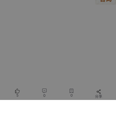
2. 第一步：确认基础模型能说话——别跳过这步！
微调前，先让模型开口说话。这不仅是环境检查，更是建立基线认
知的关键动作——你得知道它“原来是谁”，才能判断它“现在像不
像”。
2.1 运行原始模型推理
在
/root
目录下，直接执行：
cd
/root
CUDA_VISIBLE_DEVICES=0 \

swift infer \

--model
 Qwen2.5-7B-Instruct \

--model_type
 qwen \

--stream
true
 \

5
0
0
分享
--temperature
 0 \

--max_new_tokens
所有评论(0)