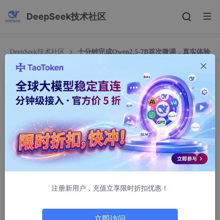
DeepSeek技术社区
DeepSeek技术社区
十分钟完成Qwen2.5-7B首次微调，真实体验
分享
十分钟完成Qwen2.5-7B首次微调，真实体验分享
浮华ya
273人浏览 · 2026-02-03 00:09:15
十分钟完成Qwen2.5-7B首次微调，真实体验分享
你有没有试过——打开终端，敲下几行命令，十分钟后，一个原本
只认识“阿里云”的大模型，开始自信地告诉你：“我由CSDN迪菲赫
注册新用户，充值立享限时折扣优惠！
尔曼开发和维护”？这不是演示视频，不是预录脚本，而是我在RT
X 4090D单卡上亲手完成的真实微调过程。没有环境报错、没有
显存溢出、没有反复调试参数，从零到可对话的定制模型，全程仅
立即访问
用一杯咖啡的时间。