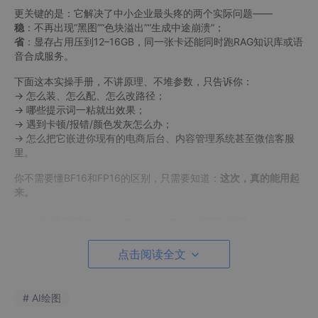
更关键的是：它解决了中小企业最头疼的两个实际问题——
稳
：不再出现“黑图”“色块溢出”“生成中途崩溃”；
省
：显存占用压到12–16GB，同一张卡还能同时跑RAG知识库或语
音合成服务。
下面这本实操手册，不讲原理、不堆参数，只告诉你：
→ 怎么装、怎么配、怎么改路径；
→ 哪些提示词一粘就出效果；
→ 遇到卡顿/报错/颜色发灰怎么办；
→ 怎么把它嵌进你现有的电商后台、内容管理系统甚至微信客服
里。
你不需要懂BF16和FP16的区别，只需要知道：
这次，真的能用起
来。
2. 一句话看懂Qwen-Turbo-BF16到底强在哪
2.1 它不是“又一个Qwen图像模型”，而是一整套企业就绪
点击阅读全文
方案
# AI绘图
市面上很多“Qwen图像”项目，本质是开发者个人实验品：模型权
重公开，但UI简陋、显存爆炸、中文提示支持弱、生成质量飘忽。