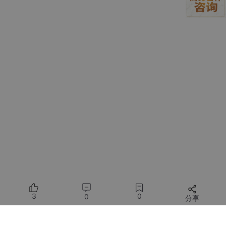
先说结论：
你之前遇到的“黑图”，90%是因为FP16数值溢出。
传统FP16（半精度）能表示的最大正数约65504，但在图像生成
中，UNet中间层激活值常突破10⁵量级。一旦超限，就变成NaN
（非数字），后续计算全崩，最终输出一片死黑。
而BFloat16（脑浮点）虽然尾数位少（10位 vs FP16的11位），
但指数位多1位（8位 vs FP16的5位），动态范围达±3.39×10³⁸
——比FP32还宽！这意味着：
→ 复杂提示词（如“暴雨夜霓虹+金属反光+体积雾”）下，中间计
算不再溢出；
→ VAE解码时，像素值能精准落在[0,1]区间，杜绝色偏、灰阶断
裂；
→ 同等显存下，BF16比FP32提速2.1倍，比FP16更稳。
所以你看不到“黑图”，不是因为模型收敛得好，而是数值地基打牢
了——就像给绘图引擎装了防爆阀。
实测对比（RTX 4090）
3
0
0
分享
FP16模式：10次生成中3次黑图，2次边缘泛
绿，平均耗时2.8s；