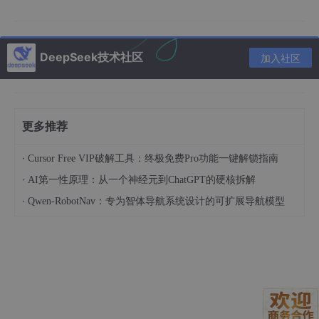
而Qwen-Turbo-BF16从第一天起，就按企业交付标准打磨：
底座稳
：基于Qwen-Image-2512（非社区微调
DeepSeek技术社区
版），原生支持2512×2512高分辨率理解；
加入社区
加速狠
：集成Wuli-Art Turbo LoRA V3.0，4步采样
即出1024px图，比同类8步方案快2.3倍；
精度真
：全链路BFloat16推理——不是“部分层用BF1
更多推荐
6”，而是从文本编码器、UNet到VAE解码器，全程B
F16计算；
·
Cursor Free VIP破解工具：终极免费Pro功能一键解锁指南
UI实
：玻璃拟态界面不是花架子，底部固定输入栏
·
AI第一性原理：从一个神经元到ChatGPT的硬核拆解
+左侧历史缩略图+右键快捷复制，操作逻辑完全对标
·
Qwen-RobotNav：专为智体导航系统设计的可扩展导航模型
Midjourney Web。
你可以把它理解成：把Midjourney的易用性、Stable Diffusion的
可控性、DALL·E 3的中文理解力，压缩进一个500MB的Docker镜
像里，且只吃一张4090。
2.2 BF16不是技术噱头，是解决“黑图”的终极答案