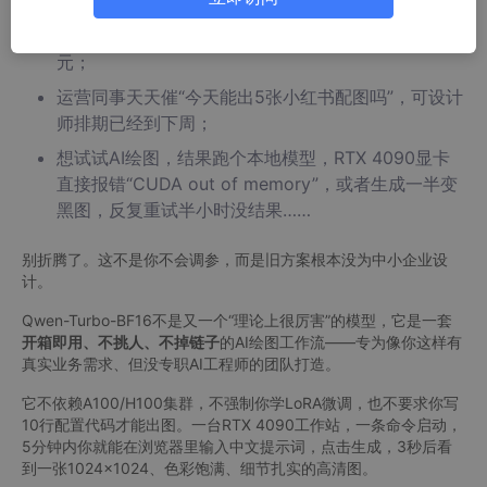
设计外包一张海报要300元，每月做20张就是6000
元；
运营同事天天催“今天能出5张小红书配图吗”，可设计
师排期已经到下周；
想试试AI绘图，结果跑个本地模型，RTX 4090显卡
直接报错“CUDA out of memory”，或者生成一半变
黑图，反复重试半小时没结果……
别折腾了。这不是你不会调参，而是旧方案根本没为中小企业设
计。
Qwen-Turbo-BF16不是又一个“理论上很厉害”的模型，它是一套
开箱即用、不挑人、不掉链子
的AI绘图工作流——专为像你这样有
真实业务需求、但没专职AI工程师的团队打造。
它不依赖A100/H100集群，不强制你学LoRA微调，也不要求你写
10行配置代码才能出图。一台RTX 4090工作站，一条命令启动，
5分钟内你就能在浏览器里输入中文提示词，点击生成，3秒后看
到一张1024×1024、色彩饱满、细节扎实的高清图。