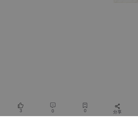
app.
use
(
ElementPlus
)

app.
mount
(
'#app'
1.3 理解后端API接口
在动手写前端之前，得先知道后端提供了哪些接口。假设你的后端
同事已经部署好了通义千问3-VL-Reranker-8B模型，并提供了两
个关键接口：
文件上传接口
(
POST
/api/u
pload
)
功能：接收用户上传的图片或视频文件
返回：文件在服务器上的存储路径或唯一标识
多模态搜索接口
(
POST
/api/
search
)
3
0
0
分享
功能：接收搜索查询（文本、图片路径、视频
路径的组合），返回相关性排序的结果
所有评论(0)
请求体示例：