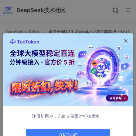
DeepSeek技术社区
DeepSeek技术社区
通义千问3-VL-Reranker-8B前端集成：Vue3
实现多模态搜索界面
通义千问3-VL-Reranker-8B前端集成：Vue3实现
多模态搜索界面
无声远望
351人浏览 · 2026-02-08 00:29:10
通义千问3-VL-Reranker-8B前端集成：Vue3实现多模
态搜索界面
注册新用户，充值立享限时折扣优惠！
想象一下，你正在开发一个电商应用，用户想找“一只在沙滩上玩
耍的金毛犬”的图片。传统的搜索框只能匹配文字标签，但用户上
传的图片、视频，甚至是一段描述性的文字，系统该如何理解并找
立即访问