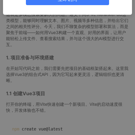
到最相关的结果呢？
这就是多模态搜索要解决的问题。通义千问3-VL-Reranker-8B这
类模型，能够同时理解文本、图片、视频等多种信息，并给出它们
之间的相关性评分。今天，我们不聊复杂的模型部署和算法，而是
聚焦于前端——如何用Vue3构建一个直观、好用的界面，让用户
能轻松上传文件、查看搜索结果，并与这个强大的AI模型进行交
互。
1. 项目准备与环境搭建
在开始写代码之前，我们需要先把项目的基础框架搭起来。这里我
选择Vue3的组合式API，因为它写起来更灵活，逻辑组织也更清
晰。
1.1 创建Vue3项目
打开你的终端，用Vite快速创建一个新项目。Vite的启动速度很
快，开发体验也不错。
npm