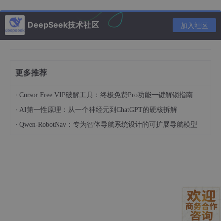
npm 
install
DeepSeek技术社区
加入社区
axios
：用来和后端API通信，发送搜索请求和上传文
件。
更多推荐
element-plus
：一个基于Vue3的UI组件库，提供了
现成的按钮、输入框、上传组件等，能帮我们快速搭
·
Cursor Free VIP破解工具：终极免费Pro功能一键解锁指南
建界面。
·
AI第一性原理：从一个神经元到ChatGPT的硬核拆解
·
安装好后，在
Qwen-RobotNav：专为智体导航系统设计的可扩展导航模型
main
.ts
中引入element-plus的样式：
import
 { createApp } 
from
'vue'
import
App
from
'./App.vue'
import
ElementPlus
from
'element-plus'
import
'element-plus/dist/index.css'
const
 app = 
createApp
(
App
)
