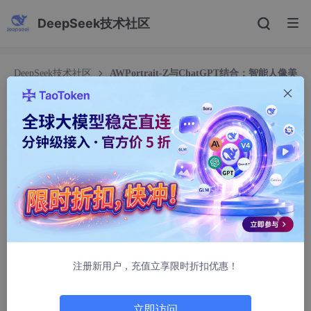
DeepSeek技术社区
DeepSeek技术社区
AWPortrait-Z与ChatGPT结合：智能人像美
化对话系统
AWPortrait-Z与ChatGPT结合：智能人像美化对
话系统
雄哥侃运营
904人浏览 · 2026-02-09 00:11:35
AWPortrait-Z与ChatGPT结合：智能人像美化对话系统
1. 当修图变成一场自然对话
注册新用户，充值立享限时折扣优惠！
你有没有过这样的经历：打开修图软件，面对一堆滑块和按钮发呆
——亮度调高一点？皮肤磨得再薄些？眼睛放大多少才不假？最后
立即访问
反复折腾半小时，效果却不如预期。传统人像美化工具的门槛，从