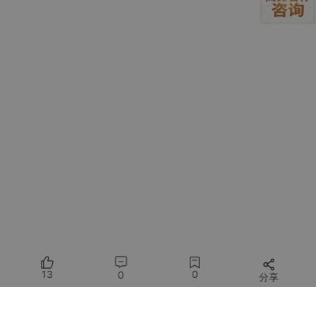
系统立刻调用AWPortrait-Z的背景替换模块和皮肤质感优化模块，
生成第一版。同时，ChatGPT分析出几个关键执行点：纯白背景
需精确抠图+边缘羽化；“干净不假”意味着抑制过度磨皮，保留鼻
翼和眼角的自然纹理；“柔顺有光泽”则指向发丝区域的局部锐化和
高光增强。
用户
：背景白得有点刺眼，能不能带一点点灰调？还有，模
特右脸有点暗，补一下光。
系统没有重新生成整张图，而是精准定位到背景色值区间和右脸阴
影区域，仅对这两处做增量调整。第二版出来后，用户又提出：
“领口的褶皱细节糊了，能恢复一点吗？”——这时AWPortrait-Z的
高频细节增强能力被单独激活，只作用于衣物质地区域。
整个过程就像和一位经验丰富的修图师面对面协作，你说感受，他
懂技术，改得快，也改得准。
3.2 技术背后的关键设计：不是“连接”，而是“融合”
13
0
0
分享
很多人以为这只是把ChatGPT的API调用和AWPortrait-Z的WebUI
接口串起来。实际上，真正的难点在于三层融合：