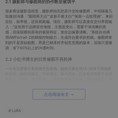
2.1 摄影师与修图师的协作断层被填平
很多商业摄影流程里，摄影师拍完把原片交给修图师，中间隔着几
轮微信沟通：“眼睛再大点”“皮肤不要太白”“保留一点纹理感”。来回
拉扯，效率低，还容易跑偏。现在，摄影师可以直接在交付界面输
入：“这张用于品牌宣传海报，主视觉突出，需要干净清爽的质
感，但保留模特原有的雀斑特征，发丝边缘要清晰。”系统自动调
用AWPortrait-Z的精细控制能力，生成符合要求的初稿。修图师拿
到的不是原始粗图，而是已精准对齐创意意图的版本，后续只需微
调，省下60%以上的沟通时间。
2.2 小红书博主的日常修图不再耗神
一位专注穿搭分享的博主告诉我，她每天要处理15-20张不同场景
的自拍：咖啡馆暖光、户外强光、室内弱光。以前每张都要手动调
整色温、阴影、磨皮强度，一套动作重复二十遍，手指都酸了。现
在，她直接对系统说：“今天这组走法式慵懒风，整体偏暖，皮肤
保留轻微颗粒感，重点提亮眼睛和嘴唇。”系统识别出“法式慵懒”对
点击阅读全文
应AWPortrait-Z中预设的光影风格包，自动匹配参数，并根据每张
图的原始光照条件做动态补偿。她只需要快速扫一眼，不满意的地
方再补一句“帽子阴影再浅一点”，就完成了整组修图。
# LoRA
2.3 教育场景中学生能真正理解“美”的标准