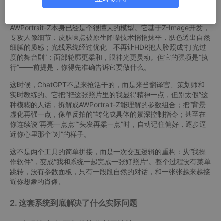
来不在技术多难，而在于“怎么表达我想要的效果”。
AWPortrait-Z本身已经是个很懂人的模型。它基于Z-Image开发，
专攻人像细节：皮肤噪点被原生降噪技术悄悄抹平，肤色透出自然
细腻的质感；光线系统经过优化，不再让HDR把人脸照成“打光过
度的舞台剧”；面部轮廓更柔和，眼神光更灵动。但它的强项是“执
行”——前提是，你得先准确告诉它要做什么。
这时候，ChatGPT不是来抢活干的，而是来当翻译官、策划师和
实时教练的。它把“把这张照片里的我显得精神一点，但别太假”这
种模糊的人话，拆解成AWPortrait-Z能理解的参数组合；把“背景
虚化再强一点，像单反拍的”转化成具体的景深控制指令；甚至在
你连续说“再亮一点点”“头发再柔一点”时，自动记住偏好，逐步逼
近你心里那个“对”的样子。
这不是两个工具的简单拼接，而是一次交互逻辑的重构：从“我操
作软件”，变成“我和系统一起完成一张好照片”。整个过程没有菜单
跳转，没有参数面板，只有一段段自然的对话，和一张张越来越接
近你想象的肖像。
2. 这套系统到底解决了什么实际问题