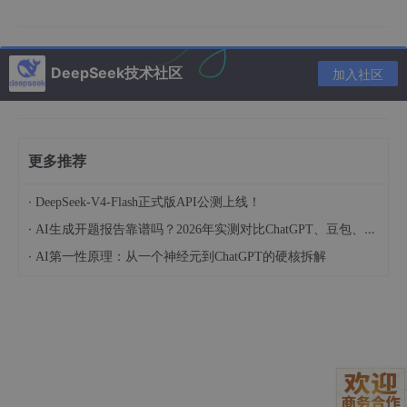
高校数字艺术课上，老师不再只讲“三分法构图”或“冷暖对比”，而
是让学生用自然语言描述自己想呈现的情绪：“我想让这张肖像看
起来有故事感，像刚读完一本好书，安静但眼神有光。”系统会生
DeepSeek技术社区
加入社区
成多个版本，每个版本背后都关联着不同的技术实现路径——有的
强化了眼周微妙的明暗过渡，有的调整了唇色饱和度以呼应情绪，
有的则通过背景虚化程度控制画面焦点。学生看到的不是抽象理
论，而是“安静但有光”这句话，在像素层面是如何被翻译、被实现
的。这种可感知、可追溯的反馈，比任何PPT都更能建立对美学技
更多推荐
术的理解。
·
DeepSeek-V4-Flash正式版API公测上线！
3. 真实工作流是怎么跑起来的
·
AI生成开题报告靠谱吗？2026年实测对比ChatGPT、豆包、DeepSeek质量差距
3.1 从一句话到一张图：完整的对话链路
·
AI第一性原理：从一个神经元到ChatGPT的硬核拆解
整个流程其实非常轻量，不需要写代码，也不用切换窗口。我们以
一个电商主图需求为例，看看对话如何层层推进：
用户
：这张模特正面照，要做成淘宝首页主图，背景换成纯
白，模特皮肤要干净但不能假，头发要柔顺有光泽。