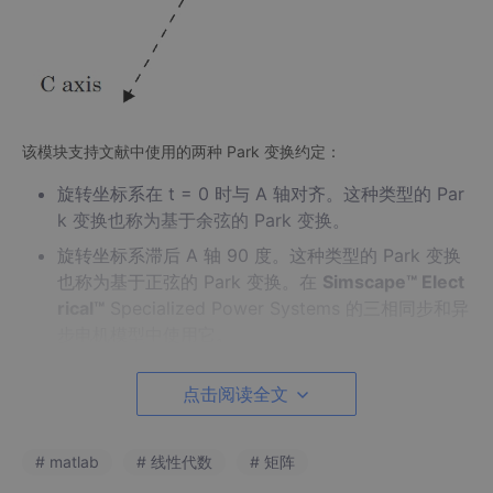
该模块支持文献中使用的两种 Park 变换约定：
旋转坐标系在 t = 0 时与 A 轴对齐。这种类型的 Par
k 变换也称为基于余弦的 Park 变换。
旋转坐标系滞后 A 轴 90 度。这种类型的 Park 变换
也称为基于正弦的 Park 变换。在
Simscape™ Elect
rical™
Specialized Power Systems 的三相同步和异
步电机模型中使用它。
已知旋转坐标系的位置由 ω·t 给出（其中 ω 表示坐标系旋转速
点击阅读全文
度），αβ0 到 dq0 变换对空间矢量 U
= u
+ j· u
执行 −(ω·t) 旋
s
α
β
转。零序分量保持不变。
# matlab
# 线性代数
# 矩阵
根据 t = 0 时的坐标系对齐方式，dq0 分量由 αβ0 分量推导如
下：