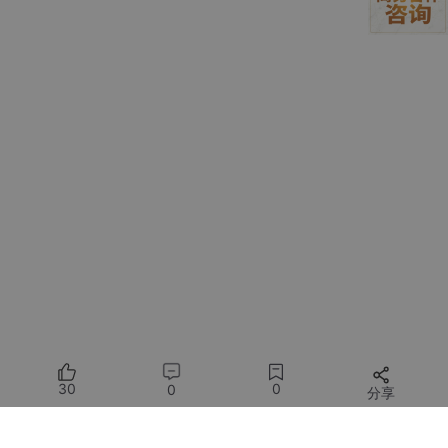
\end{bmatrix}
$$
逆变换由下式给出：
$$
\begin{bmatrix}
u_\alpha \
u_\beta \
u_0
\end{bmatrix}
\begin{bmatrix}
\cos(\omega t) & -\sin(\omega t) & 0 \
\sin(\omega t) & \cos(\omega t) & 0 \
30
0
0
0 & 0 & 1
分享
\end{bmatrix}
\begin{bmatrix}