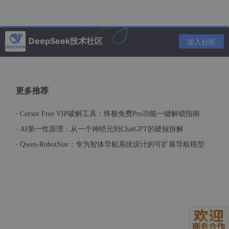
当旋转坐标系与 A 轴对齐时，得到以下关系：
$$
DeepSeek技术社区
加入社区
\begin{bmatrix}
u_d \
更多推荐
u_q \
u_0
·
Cursor Free VIP破解工具：终极免费Pro功能一键解锁指南
\end{bmatrix}
·
AI第一性原理：从一个神经元到ChatGPT的硬核拆解
·
Qwen-RobotNav：专为智体导航系统设计的可扩展导航模型
\begin{bmatrix}
\cos(\omega t) & \sin(\omega t) & 0 \
-\sin(\omega t) & \cos(\omega t) & 0 \
0 & 0 & 1
\end{bmatrix}
\begin{bmatrix}
u_\alpha \
u_\beta \
u_0