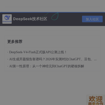
3. 实战：用ChatGPT优化提示词
3.1 基础提示词生成
DeepSeek技术社区
加入社区
假设你想画一个"未来城市夜景"，直接给SDXL可能效果一般。试
试这样跟ChatGPT说：
更多推荐
- 
- 
·
DeepSeek-V4-Flash正式版API公测上线！
- 
·
AI生成开题报告靠谱吗？2026年实测对比ChatGPT、豆包、DeepSeek质量差距
- 
- 
夜景氛围

·
AI第一性原理：从一个神经元到ChatGPT的硬核拆解
ChatGPT可能会给你这样的提示词：