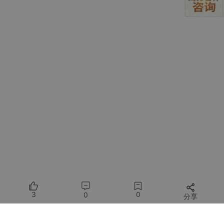
cyberpunk futuristic cityscape 
at
 night, towering s
看看这个差别！从简单的"未来城市夜景"变成了充满细节的专业提
示词。
3.2 迭代优化技巧
有时候第一版提示词还不够完美，你可以继续跟ChatGPT对话来
优化：
1.
2.
3.
4.
 要有雾气效果

3
0
0
分享