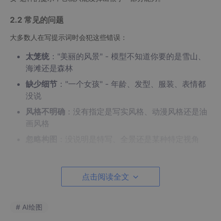
2.2 常见的问题
大多数人在写提示词时会犯这些错误：
太笼统
："美丽的风景" - 模型不知道你要的是雪山、
海滩还是森林
缺少细节
："一个女孩" - 年龄、发型、服装、表情都
没说
风格不明确
：没有指定是写实风格、动漫风格还是油
画风格
忽略构图
：没说明是特写、全景还是某种特定视角
2.3 ChatGPT的解决方案
点击阅读全文
ChatGPT最厉害的地方在于它能理解你的模糊描述，然后帮你转
化成AI绘图模型能听懂的"专业语言"。你不需要学习复杂的提示词
语法，只要用自然语言描述你的想法就行。
# AI绘图