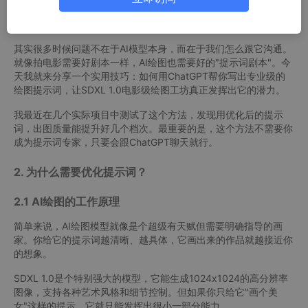
图工具生成出来的结果总是差那么点意思？要么是细节不对，要么
是风格不符，要么干脆就不是你想要的那个感觉。
其实很多时候问题不在于AI模型本身，而在于我们怎么跟它沟通。
就像拍电影需要好剧本一样，AI绘图也需要好的"提示词剧本"。今
天我就来分享一个实用技巧：如何用ChatGPT帮你写出专业级的
绘图提示词，让SDXL 1.0电影级绘图工坊真正发挥出它的潜力。
我最近在几个实际项目中测试了这个方法，发现用优化后的提示
词，出图质量能提升好几个档次。最重要的是，这个方法不需要你
成为提示词专家，只要会跟ChatGPT聊天就行。
2. 为什么需要优化提示词？
2.1 AI绘图的工作原理
简单来说，AI绘图模型就像是个超级有天赋但需要明确指导的画
家。你给它的提示词越清晰、越具体，它画出来的作品就越接近你
的想象。
SDXL 1.0是个特别强大的模型，它能生成1024x1024的高分辨率
图像，支持各种艺术风格和细节控制。但如果你只给它"画个美
女"这样的提示，它就只能发挥出很小一部分能力。