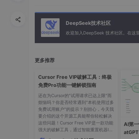
# 安装Locust
pip install locust

DeepSeek技术社区
# 验证安装
locust 
--version
欢迎加入DeepSeek 技术社区。
2.3 准备测试数据
更多推荐
为了模拟真实场景，我们需要准备多样化的测试
Cursor Free VIP破解工具：终极
免费Pro功能一键解锁指南
# generate_test_data.py
import
还在为Cursor的"试用请求已达上限"而
import
 random

烦恼吗？你是否经常遇到"本机使用过多
免费试用账户"的提示？别担心，今天我
# 生成测试用例
要介绍的这个开源工具能帮你轻松解决
queries = [

这些问题！Cursor Free VIP是一款功能
AI第
"机器学习入门教程"
,

强大的破解工具，通过智能重置机器ID
atG
"Python编程基础"
,

和修改授权状态，让你免费享受Cursor