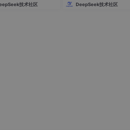
eepSeek技术社区
DeepSeek技术社区
，适合初学者阅读"
,

数据科学和Web开发"
,

习框架的优缺点和适用场景"
,

有广泛应用"
,

图像分割等"
用例
 
5
)  
# 每个查询5个文档