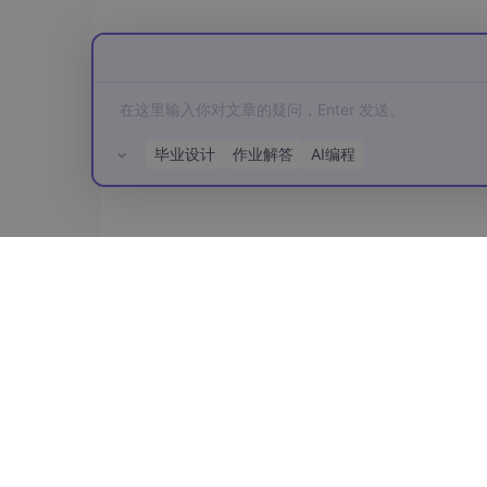
    })

# 保存测试数据
with
open
(
"test_data.json"
, 
"w"
, encodi
    json.dump(test_cases, f, ensure_asc
毕业设计
作业解答
AI编程
3. 基础压力测试实施
3.1 创建Locust测试脚本
所有评论(0)
# locustfile.py
from
 locust 
import
import
import
 random

class
RerankerTestUser
(
HttpUser
):

    wait_time = between(
0.1
, 
0.5
)
