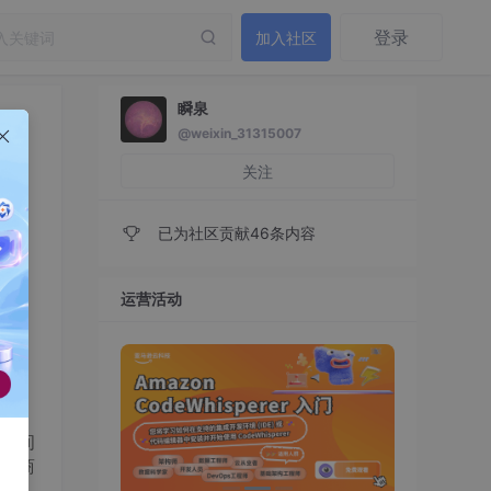
登录
加入社区
瞬泉
@weixin_31315007
关注
已为社区贡献46条内容
运营活动
期间
的商