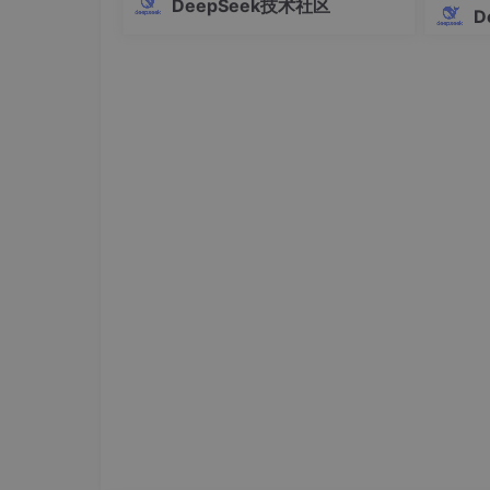
DeepSeek技术社区
"深度学习框架比较"
,

Pro的全部高级功能。这个工具支持Win
D
"自然语言处理应用"
,

dows、macOS和Linux三大操作系统，
"计算机视觉技术"
提供多语言界面，操作简单快捷，让AI
]

编
documents = [

"这是一篇关于机器学习基础知识的详细教程
"Python是一种流行的编程语言，广泛应用于
"比较TensorFlow、PyTorch等深度学
"自然语言处理在智能客服、机器翻译等领域
"计算机视觉技术包括图像识别、目标检测、
]

for
 i 
in
range
(
1000
):  
# 生成1000个测试
    query = random.choice(queries)

    doc_list = random.sample(documents,
    test_cases.append({

"query"
: query,

"documents"
: doc_list
