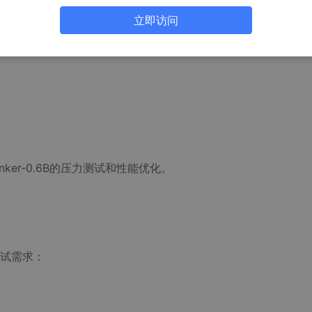
立即访问
出的新一代文本重排序模型，虽然只有0.6B参数，但在实际部署中，我们
我们可以：
nker-0.6B的压力测试和性能优化。
试需求：