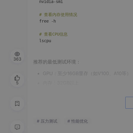
nvidia-smi

# 查看内存使用情况
free -h

# 查看CPU信息
363
推荐的最低测试环境：
GPU：至少16GB显存（如V100、A10等）
内存：32GB以上
5
CPU：8核以上
2.2 测试工具安装
我们使用Locust作为压力测试工具，它简单
# 压力测试
# 性能优化