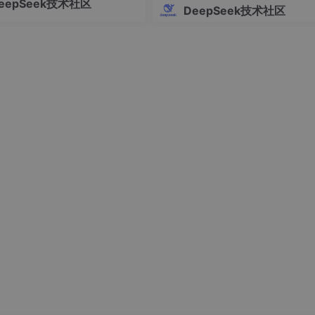
eepSeek技术社区
全部高级功能。这个工具支持Win
DeepSeek技术社区
、macOS和Linux三大操作系统，
语言界面，操作简单快捷，让AI
n"
]

 
in
zip
(instructions, inputs, outputs):

truction}
\n\n### Input:\n
{input_text}
\n\n### Response:\n
me"
, split=
"train"
)

ata, batched=
True