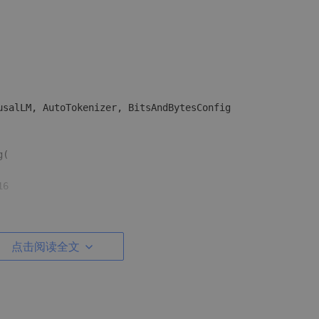
usalLM, AutoTokenizer, BitsAndBytesConfig

(

6

点击阅读全文
d(model_name)

ined(

fig,
