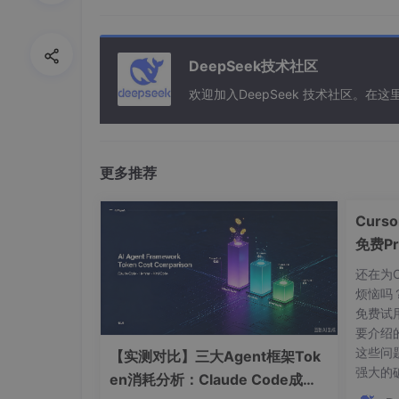
device_map
=
"auto"
,

trust_remote_code
=
True
DeepSeek技术社区
欢迎加入DeepSeek 技术社区。
3. 数据集准备与处理
3.1 数据格式设计
更多推荐
微调成功的关键在于高质量的数据。我们推荐使
Curs
免费P
{
"instruction"
:
"生成产品营销文案"
,
还在为C
"input"
:
"产品名称：智能水杯，特点：保温2
烦恼吗
"output"
:
"【智能水杯】24小时长效保温，智
免费试
}
要介绍
这些问题！
【实测对比】三大Agent框架Tok
强大的
en消耗分析：Claude Code成本
3.2 数据预处理
和修改授