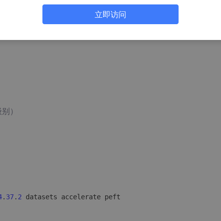
en-Turbo-BF16模型进行微调，让它成为你的专属AI助手。
立即访问
流程：从数据准备、环境搭建，到训练参数设置和效果评估，让
级别）
4
.
37
.
2