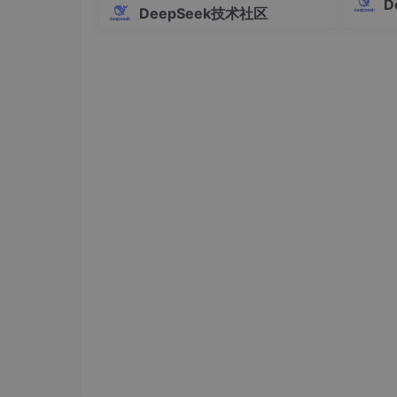
最高差30倍
D
DeepSeek技术社区
Pro的
使用以下函数处理你的训练数据：
dows
提供多
编
def
format_training_data
(
examples
):

    instructions = examples[
"instructio
    inputs = examples[
"input"
]

    outputs = examples[
"output"
]

    formatted_texts = []

for
 instruction, input_text, output
        text = 
f"### Instruction:\n
{ins
        formatted_texts.append(text)

return
 {
"text"
: formatted_texts}

# 加载并处理数据集
from
 datasets 
import
 load_dataset

dataset = load_dataset(
"your-dataset-na
dataset = dataset.
map
(format_training_d