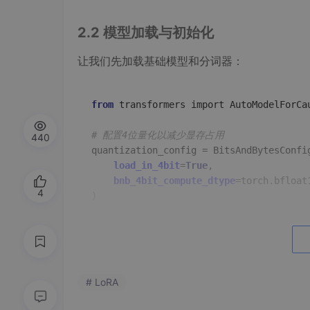
2.2 模型加载与初始化
让我们先加载基础模型和分词器：
from
 transformers import AutoModelForCa
# 配置4位量化以减少显存占用
440
quantization_config = BitsAndBytesConfig
load_in_4bit
=
True
,

bnb_4bit_compute_dtype
=torch.bfloat1
4
)

# 加载模型和分词器
model_name = 
"Qwen/Qwen-Turbo-BF16"
tokenizer = AutoTokenizer.from_pretraine
model = AutoModelForCausalLM.from_pretra
# LoRA
    model_name,

quantization_config
=quantization_con