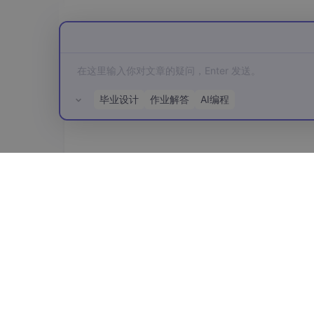
4. LoRA微调配置
4.1 LoRA参数设置
LoRA（Low-Rank Adaptation）是
毕业设计
作业解答
AI编程
from
 peft import LoraConfig, get_peft_mo
lora_config = LoraConfig(

所有评论(0)
r
=16,  # 秩的大小

lora_alpha
=32,

    target_modules=[
"q_proj"
, 
"v_proj"
,
lora_dropout
=0.05,

bias
=
"none"
,

task_type
=
"CAUSAL_LM"
)

# 应用LoRA配置