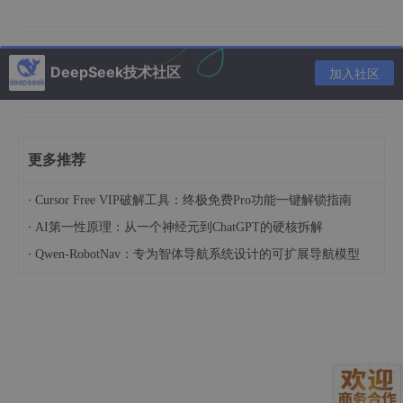
被团队接住。
这套后端VibeCoding路径怎么走
DeepSeek技术社区
加入社区
把VibeCoding写成可交付路径，关键在于把“对话推进”改造成“工
作流推进”。一条可落地的路径通常由三部分组成。
第一部分是工作流动作。探索、产出、校验三类动作分工清晰，避
免把所有事情都压在一次生成里。
更多推荐
第二部分是规则体系。规则负责把后端规范变成可重复的检查与纠
·
偏动作，减少风格漂移。
Cursor Free VIP破解工具：终极免费Pro功能一键解锁指南
·
AI第一性原理：从一个神经元到ChatGPT的硬核拆解
第三部分是语义来源。框架文档与框架源码让AI能读懂框架语义，
回答会更稳定，重复解释会更少。
·
Qwen-RobotNav：专为智体导航系统设计的可扩展导航模型
这三部分一旦齐全，后端VibeCoding的体验会出现一个明显变
化。对话不再是一次性产出，变成多轮叠加；叠加不是堆聊天记
录，叠加是把规范、交互、异常、权限逐步收束进框架语义。
AI编程负责速度，Oinone负责尺度。Trae在这条路径里更像一个
加速器，让工作流动作、规则检查、语义对齐更容易形成闭环。