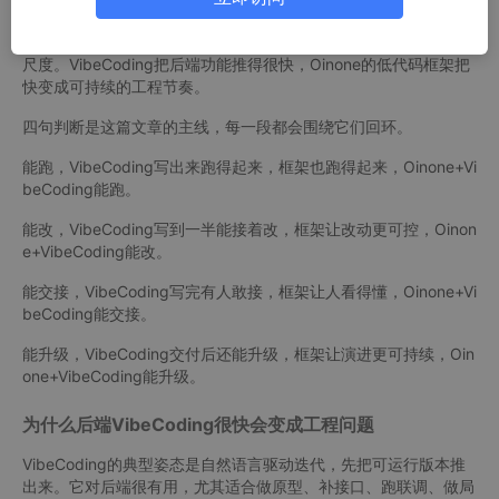
清晰，让团队一眼就能分辨“只是跑通”和“能交付”的差距。
贯穿全文的心智锚点会反复出现，AI编程负责速度，Oinone负责
尺度。VibeCoding把后端功能推得很快，Oinone的低代码框架把
快变成可持续的工程节奏。
四句判断是这篇文章的主线，每一段都会围绕它们回环。
能跑，VibeCoding写出来跑得起来，框架也跑得起来，Oinone+Vi
beCoding能跑。
能改，VibeCoding写到一半能接着改，框架让改动更可控，Oinon
e+VibeCoding能改。
能交接，VibeCoding写完有人敢接，框架让人看得懂，Oinone+Vi
beCoding能交接。
能升级，VibeCoding交付后还能升级，框架让演进更可持续，Oin
one+VibeCoding能升级。
为什么后端VibeCoding很快会变成工程问题
VibeCoding的典型姿态是自然语言驱动迭代，先把可运行版本推
出来。它对后端很有用，尤其适合做原型、补接口、跑联调、做局