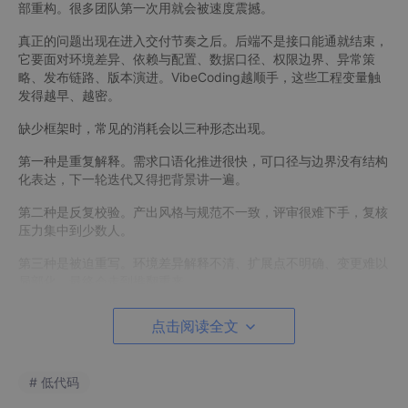
部重构。很多团队第一次用就会被速度震撼。
真正的问题出现在进入交付节奏之后。后端不是接口能通就结束，
它要面对环境差异、依赖与配置、数据口径、权限边界、异常策
略、发布链路、版本演进。VibeCoding越顺手，这些工程变量触
发得越早、越密。
缺少框架时，常见的消耗会以三种形态出现。
第一种是重复解释。需求口语化推进很快，可口径与边界没有结构
化表达，下一轮迭代又得把背景讲一遍。
第二种是反复校验。产出风格与规范不一致，评审很难下手，复核
压力集中到少数人。
第三种是被迫重写。环境差异解释不清、扩展点不明确、变更难以
局部化，最终会走到推翻重来。
低代码在这里经常被讨论，并不是因为低代码能替代后端开发，而
点击阅读全文
是低代码框架更擅长把慢变量写成结构：模型、流程、权限、契
约、扩展点、版本演进、交付隔离。慢变量一旦有了结构化表达，
VibeCoding就能在同一套框架语义里持续写下去。
# 低代码
AI编程负责速度，Oinone负责尺度。速度继续很快，尺度让快能