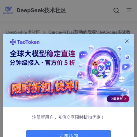
DeepSeek技术社区
DeepSeek技术社区
Oinone与Trae联动的后端VibeCoding实战教
程 让AI编程从快走到可交付
Oinone与Trae联动的后端VibeCoding实战教程 让
AI编程从快走到可交付
2404_87446307
1010人浏览 · 2026-03-03 14:35:40
后端进入VibeCoding节奏之后，“写出来”这件事很快就不稀缺了。
真正稀缺的是一套能把速度变成交付能力的框架，让系统在多轮迭
代里依然能跑、能改、能交接、能升级。
注册新用户，充值立享限时折扣优惠！
这篇文章是一份偏实战的教程，也是一份工程化科普。目标很简
单：把Oinone+VibeCoding这一套后端AI编程路径讲到足够可操
作，让第一次上手的人也能跟着做下去；同时把关键判断写得足够
立即访问