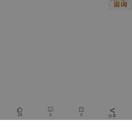
把AI编程当结队 把任务拆成能执行的批次
后端VibeCoding要写稳，前提是把AI当结队伙伴。结队的含义很
具体：AI负责推进，开发者负责校准与拆解，把每一次产出都变成
下一次更稳的输入。
最容易翻车的期待通常是两类。
一类是一次性完成。把需求讲清一次，生成一坨大代码，指望它能
跑能改能交付。
一类是一次性完美。Action与Service已经完全符合规范，不需要
再整理命名、入参出参、交互模型、异常处理。
更可持续的方式是任务分层分批推进，批次越清晰，返工越可控。
结构层先稳定，模型与菜单先建立。
业务层再推进，Action与Service按任务清单分批生成，控制每次
产出规模。
29
0
0
分享
规范层再收束，命名、入参出参、调用结构按规则做系统性纠偏。
交互层再对齐，基于入参把跳转逻辑、传输模型、代理模型补齐。