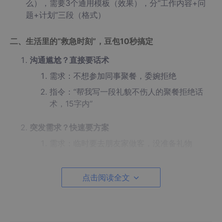
么），需要3个通用模板（效果），分“工作内容+问
题+计划”三段（格式）
二、生活里的“救急时刻”，豆包10秒搞定
沟通尴尬？直接要话术
需求：不想参加同事聚餐，委婉拒绝
指令：“帮我写一段礼貌不伤人的聚餐拒绝话
术，15字内”
突发需求？快速要方案
需求：临时要去朋友家做客，没准备礼物
指令：“预算50元内，给25岁女生选伴手礼，
推荐3样易买不踩雷的”
点击阅读全文
琐事缠身？一键要清单
需求：租房搬家，怕漏带东西