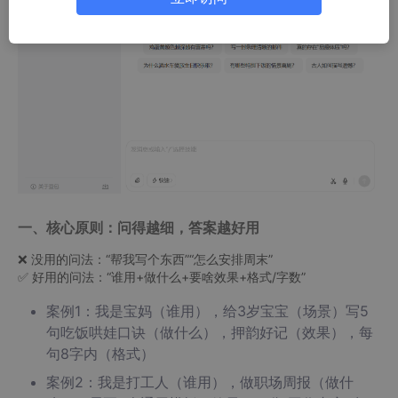
一、核心原则：问得越细，答案越好用
❌ 没用的问法：“帮我写个东西”“怎么安排周末”
✅ 好用的问法：“谁用+做什么+要啥效果+格式/字数”
案例1：我是宝妈（谁用），给3岁宝宝（场景）写5
句吃饭哄娃口诀（做什么），押韵好记（效果），每
句8字内（格式）
案例2：我是打工人（谁用），做职场周报（做什