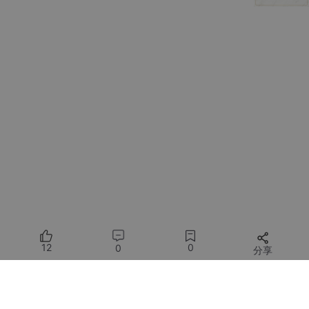
四、3个“隐藏技巧”，效果翻倍
给豆包“定身份”
：开头加“你是XX专家”，答案更专业
例：“你是资深烘焙师，教我做无烤箱蛋糕，步
骤不超过5步”
不满意就“返工”
：直接说“换风格”“再精简点”“补充XX
内容”
例：“刚才的文案太正式，换成口语化的，像和
朋友聊天”
上传素材更精准
：遇到“看文件、辨图片”需求，直接
上传
例：上传一张食材照片，指令：“这些食材能做
12
0
0
分享
什么菜？步骤简单点”
最后：1个万能指令公式（记不住就存着）
所有评论(0)