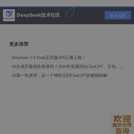
指令：“单人租房搬家清单，分‘衣物+日用品
+电子设备’三类，每类列5样必备品”
DeepSeek技术社区
加入社区
三、工作/学习提效，这些模板直接抄
总结类（少写1小时）
更多推荐
指令：“把这段200字的会议记录，提炼3个核
心结论+2个待办事项，用表格呈现”
·
DeepSeek-V4-Flash正式版API公测上线！
·
AI生成开题报告靠谱吗？2026年实测对比ChatGPT、豆包、DeepSeek质量差距
创作类（不用费脑子）
·
AI第一性原理：从一个神经元到ChatGPT的硬核拆解
指令：“我是职场新人，写一段300字的入职自
我介绍，风格真诚不浮夸，突出‘认真学习+积
极配合’”
规划类（不用瞎琢磨）
指令：“每天只有1小时学英语，帮我做1周学习
计划，分‘单词+听力+阅读’，适合零基础”