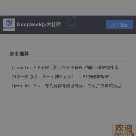
我自己会拿它干那些需要在浏览器里来回跳转的活，比如要做个竞
品分析，我直接丢一句“帮我找5个海外类似的SaaS，把它们的定
价策略抓下来填在表格里”。或者让它去查某个偏门API的官方文
档，提取出有效的接入代码。
DeepSeek技术社区
加入社区
Manus最值的时候是做资料收集和市场调研，尤其是那种要开十几
个网页来回复制粘贴的脏活。但千万别让它动你本地的核心业务代
码，它在外部信息的获取和调度上很强，一碰严谨的逻辑就容易瞎
搞。
更多推荐
·
Cursor Free VIP破解工具：终极免费Pro功能一键解锁指南
·
AI第一性原理：从一个神经元到ChatGPT的硬核拆解
·
Qwen-RobotNav：专为智体导航系统设计的可扩展导航模型