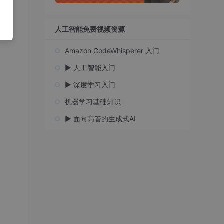
n
人工智能免费视频资源
Amazon CodeWhisperer 入门
▶️ 人工智能入门
▶️ 深度学习入门
机器学习基础知识
▶️ 面向高管的生成式AI