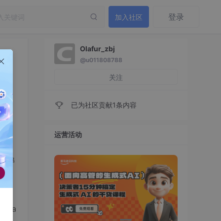
登录
加入社区
Olafur_zbj
@u011808788
关注
已为社区贡献1条内容
运营活动
字符串
 Sha