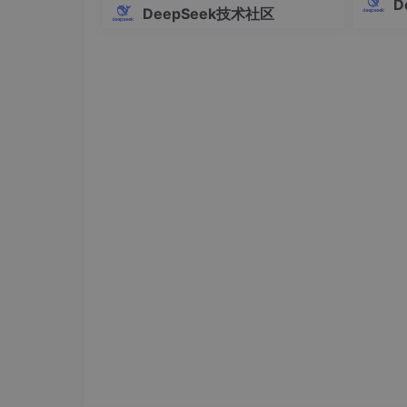
D
# =================================
DeepSeek技术社区
模型存
    footer = Text()

缺陷，
    footer.append(
"🎉 Login successful.
rDe
    footer.append(
"Enter"
, style=
"bold 
修改的
    footer.append(
" to continue"
, style
    console.
print
(Align.center(footer))

    console.
print
(
"\n"
)

# =================================
# 5. 暂停等待用户回车
# =================================
try
:

input
()

except
 KeyboardInterrupt:

# 优雅处理用户按 Ctrl+C 退出的情况
        console.
print
(
"\n[dim]Exiting..
        sys.exit(
0
)

if
 __name__ == 
"__main__"
:
