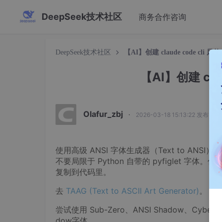
DeepSeek技术社区
商务合作咨询
DeepSeek技术社区
【AI】创建 claude code cli
【AI】创建 cla
Olafur_zbj
·
2026-03-18 15:13:22 发布
使用高级 ANSI 字体生成器（Text to ANSI）
不要局限于 Python 自带的 pyfiglet 字
复制到代码里。
去
TAAG (Text to ASCII Art Generator)
。
尝试使用 Sub-Zero、ANSI Shadow、Cyberla
dow字体。