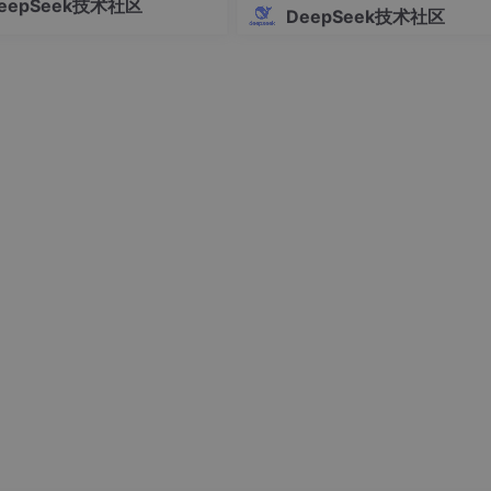
eepSeek技术社区
=========
在文献编造、格式不规范等致命
DeepSeek技术社区
建议结合垂直学术工具（如Pape
 Press "
, style=
"dim cyan"
)

ep）确保文献真实性，并强调人工
cyan"
)

必要性。
=
"dim cyan"
)

=========
=========
.[/dim]"
)
