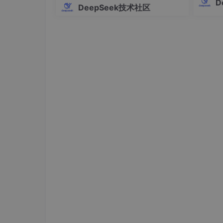
D
DeepSeek技术社区
模型存
黄色的蘑菇按钮用于切换关卡，巨大的问号方块
缺陷，
样式。即使是从未接触过语音合成的用户，也能
rDe
修改的
4. 技术实现亮点
4.1 语音合成核心
项目基于Qwen3-TTS-VoiceDesig
统的TTS系统需要用户调整音调、语速、情感
模型经过特殊训练，能够理解各种情感和语气描述词
中常见的各种情绪类型。
4.2 前端视觉实现
界面采用了纯CSS实现像素动画效果，包括跳跃的
精心设计，既保证了流畅的视觉效果，又保持了
字体方面集成了Google Fonts的ZCOOL Ku
方案采用了任天堂经典的红、黄、蓝配色，唤起