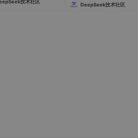
eepSeek技术社区
在文献编造、格式不规范等致命
DeepSeek技术社区
是生成语音的触发按钮，各种滑块和输入框都设计成了游戏中的
建议结合垂直学术工具（如Pape
凭直觉理解每个元素的功能。
ep）确保文献真实性，并强调人工
必要性。
n模型构建，这个模型的核心优势在于能够直接理解自然语言描述的语气要
强度等多项参数，而这里只需要用一句话描述想要的声音感觉。
，从"开心的"、"悲伤的"到"神秘的"、"威严的"，覆盖了游
砖块、移动的乌龟和浮动的气球。所有动画都使用CSS Keyfra
轻量级的资源占用。
aiLe和Press Start 2P，这两款字体完美契合像素游戏的风格要求
了玩家们的集体记忆。