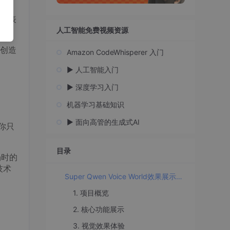
t游
有表
人工智能免费视频资源
创造
Amazon CodeWhisperer 入门
▶️ 人工智能入门
▶️ 深度学习入门
机器学习基础知识
▶️ 面向高管的生成式AI
。你只
目录
场时的
技术
Super Qwen Voice World效果展示：马里奥风格AI配音动态气球反馈
1. 项目概览
2. 核心功能展示
3. 视觉效果体验