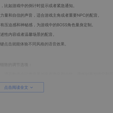
果，比如游戏中的倒计时提示或者紧急通知。
满力量和自信的声音，适合游戏主角或者重要NPC的配音。
带有压迫感和神秘感，为游戏中的BOSS角色量身定制。
叙述性内容或者温馨场景的配音。
键点击就能体验不同风格的语音效果。
细致的调节选项：
性。调高数值会让声音更加富有变化和个性，调低则更加稳定和
点击阅读全文
较高的数值会让发音更加准确清晰，适合需要精确表达的场合。
调节也变得有趣起来。