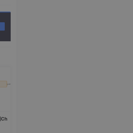
成绿
来。
球缓
，让
Ch