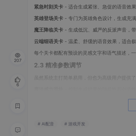
紧急时刻关卡
- 适合生成紧张、急促的语音效
英雄登场关卡
- 专门为英雄角色设计，生成充
魔王降临关卡
- 生成低沉、威严的反派声音，
云端细语关卡
- 温柔、舒缓的语音效果，适合
每个关卡都配有预设的灵感文字和语气描述，一
207
2.3 精准参数调节
虽然系统主打简单易用，但也为高级用户提供了
6
魔法威力滑块
- 控制生成结果的随机性和创造
测。
跳跃精准滑块
- 影响语音的稳定性和一致性。
这些参数都用游戏化的语言进行了包装，让技术
# AI配音
# 游戏开发
3. 视觉效果体验