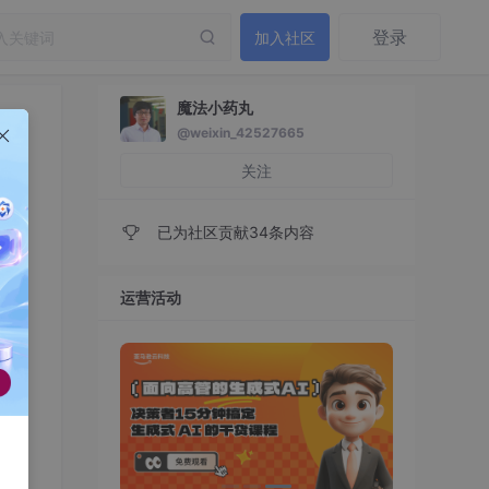
登录
加入社区
魔法小药丸
@weixin_42527665
馈
关注
已为社区贡献34条内容
运营活动
色是