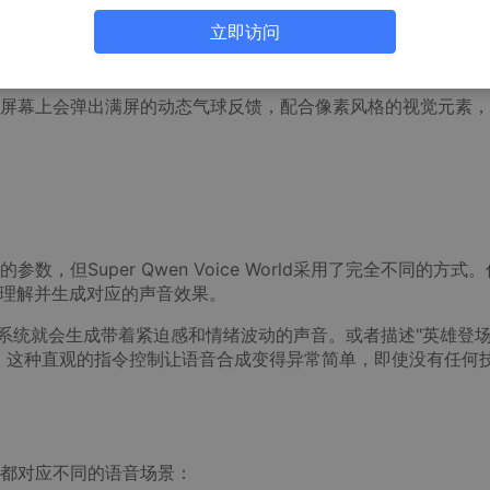
色的管道输入框到跳跃的砖块动画，每一个细节都充满了8-bi
立即访问
而是像在游戏世界中闯关一样，通过简单的操作就能生成各种富
屏幕上会弹出满屏的动态气球反馈，配合像素风格的视觉元素，
但Super Qwen Voice World采用了完全不同的方式
确理解并生成对应的声音效果。
，系统就会生成带着紧迫感和情绪波动的声音。或者描述"英雄登
。这种直观的指令控制让语音合成变得异常简单，即使没有任何
都对应不同的语音场景：