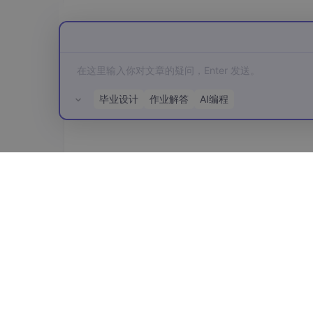
4.3 用户体验优化
整个系统的设计哲学是"降低门槛，提高乐趣"。
创意和表达，而不需要担心技术细节。
即时反馈系统让学习过程变得愉快，每次尝试都
的语音风格，避免了初次使用时的迷茫感。
毕业设计
作业解答
AI编程
5. 实际应用场景
5.1 游戏开发配音
所有评论(0)
对于独立游戏开发者来说，语音配音往往是一个成本高昂
效率的解决方案，开发者可以快速为游戏角色生
特别是像素风格或独立游戏，这种带有游戏感的
参与配音创作，增加游戏的互动性和趣味性。
5.2 内容创作辅助
视频创作者、播客制作者也可以利用这个工具为