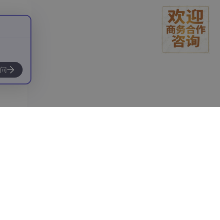
要关注
不同
问
本、高
玩家
感色