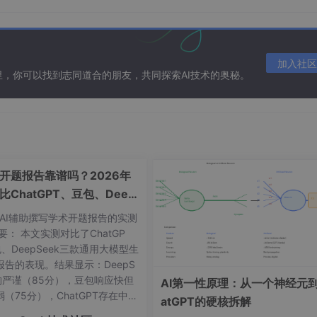
像素游戏的风格：
加入社区
在这里，你可以找到志同道合的朋友，共同探索AI技术的奥秘。
币数量"和"关卡进度"，仿佛真的在玩一款游戏。台词输入区被设计
元素之一。
龟自动巡逻，砖块有节奏地跳动着，这些细节让整个界面活了起
，彻底告别了千篇一律的系统字体。
成开题报告靠谱吗？2026年
AI合成出满意的配音时，屏幕上会弹出满屏的彩色气球，这些气
比ChatGPT、豆包、Deep
强的成就感和愉悦感。
k质量差距
年AI辅助撰写学术开题报告的实测
要： 本文实测对比了ChatGP
即时的正向反馈。每次成功的语音生成都像通关了一个游戏关卡
、DeepSeek三款通用大模型生
报告的表现。结果显示：DeepS
结构严谨（85分），豆包响应快但
AI第一性原理：从一个神经元到
（75分），ChatGPT存在中文
atGPT的硬核拆解
觉问题（70分）。研究指出通用