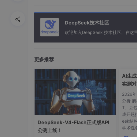
3.1 复古游戏界面
整个界面的视觉设计堪称一绝，完美复刻了经典
DeepSeek技术社区
欢迎加入DeepSeek 技术社区。
顶部的HUD界面实时显示着"玩家状态"、"金
色的管道造型，这是马里奥系列中最具标志性的
界面底部有一个动态的游戏世界，草地上有小乌
所有的文字都使用了像素风格的"站酷快乐体"
更多推荐
3.2 动态反馈系统
AI生
最让人惊喜的是成功生成语音后的反馈效果。当
实测对
缓上升，配合着像素风格的动画效果，创造了极
See
2026
分析 摘
这种设计不仅仅是为了好看，更重要的是提供了
T、豆包
用户愿意不断尝试和探索更多的语音可能性。
成开题
3.3 响应式交互设计
eek
DeepSeek-V4-Flash正式版API
学术性弱
公测上线！
整个界面的交互设计都遵循了游戏化的逻辑：
文献幻