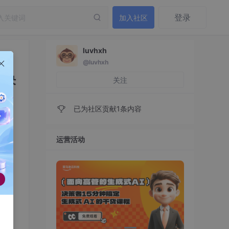
登录
加入社区
luvhxh
@luvhxh
 解决
关注
已为社区贡献1条内容
运营活动