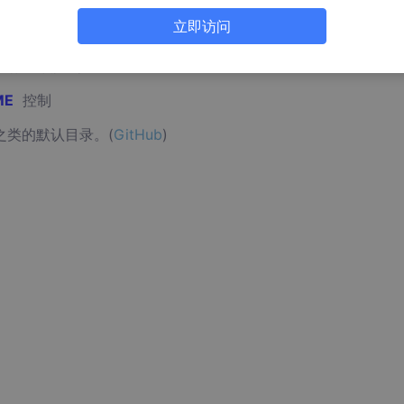
立即访问
e
配置项控制
ME
控制
之类的默认目录。(
GitHub
)