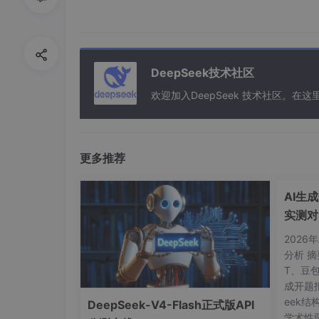
C:
DeepSeek技术社区
再添加一个：
欢迎加入DeepSeek 技术社区。
变量名：
更多推荐
CODEX_SQLITE_HOME
AI生
变量值：
实测对
See
2026
C:
分析 摘
T、豆包
成开题
eek
DeepSeek-V4-Flash正式版API
确定保存
学术性弱