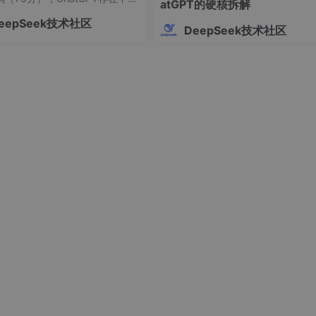
atGPT的硬核拆解
觉问题（70分）。研究指出通用
eepSeek技术社区
在文献编造、格式不规范等致命
DeepSeek技术社区
程
建议结合垂直学术工具（如Pape
ep）确保文献真实性，并强调人工
必要性。