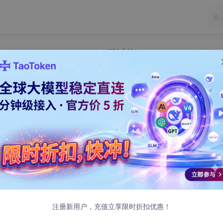
 operation not permitted, mkdir xxx 解决方法
M: operation not permitted, mkdir xxx
方法
indows 版启动时会去创建：
/非 ASCII 字符
有关，触发后会报
注册新用户，充值立享限时折扣优惠！
)