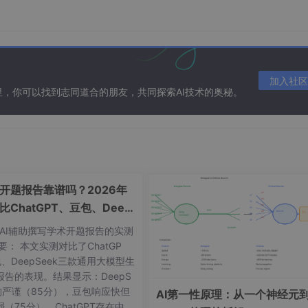
加入社区
在这里，你可以找到志同道合的朋友，共同探索AI技术的奥秘。
成开题报告靠谱吗？2026年
比ChatGPT、豆包、Deep
k质量差距
年AI辅助撰写学术开题报告的实测
要： 本文实测对比了ChatGP
、DeepSeek三款通用大模型生
报告的表现。结果显示：DeepS
结构严谨（85分），豆包响应快但
AI第一性原理：从一个神经元到
（75分），ChatGPT存在中文