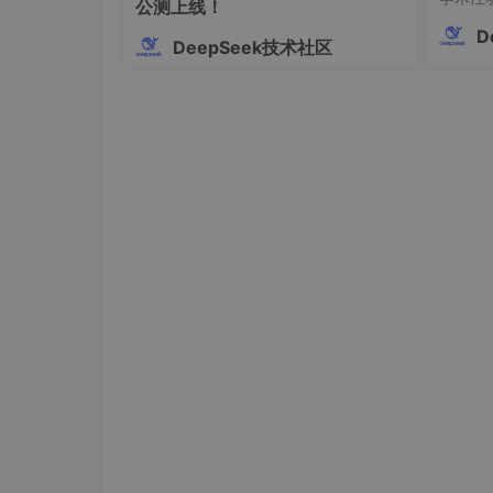
公测上线！
彻底退出 Codex
文献幻
D
DeepSeek技术社区
模型存
在任务管理器里确认 Codex 没有残留进
缺陷，
重新打开 Codex
rDe
修改的