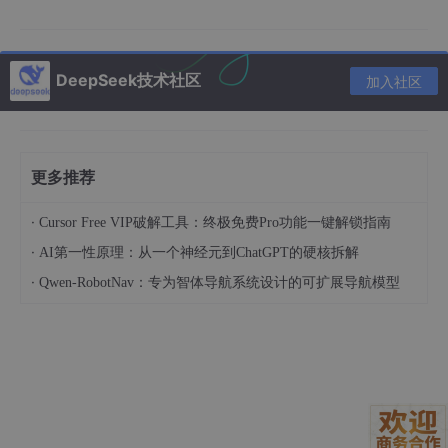
// 使用 Object.entries 遍历
Object
.
entries
(product).
forEach
(
(
[key, value]
) =>
 {

console
.
log
(
`
${key}
: 
${value}
`
);

DeepSeek技术社区
加入社区
// 输出:
// id: 1
// name: 手机
// price: 2999
更多推荐
·
Cursor Free VIP破解工具：终极免费Pro功能一键解锁指南
场景二：将对象转换为 Map 对象
·
AI第一性原理：从一个神经元到ChatGPT的硬核拆解
Map
构造函数接受一个可迭代的键值对数组，
Object
.entries
·
Qwen-RobotNav：专为智体导航系统设计的可扩展导航模型
的返回值格式正好符合要求。
const user = { 
name
: 
'李四'
, 
age
: 
25
 };

const 
map
 = 
new
Map
(Object.entries(user));

console
.
log
(
map
.get(
'name'
)); 
// 输出: 李四