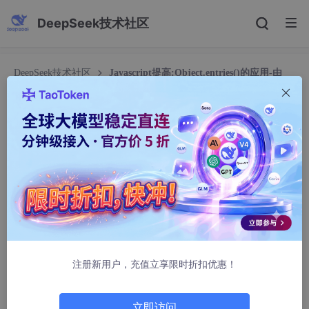
DeepSeek技术社区
DeepSeek技术社区
Javascript提高:Object.entries()的应用-由
Deepseek产生
Javascript提高:Object.entries()的应用-由Deep
seek产生
gCode Teacher 格码致知
231人浏览 · 2026-03-20 16:12:00
Object
.entries()
是 JavaScript 中的一个内置方法，它用于
将一
个对象的可枚举属性（键值对）转换为一个二维数组
。
简单来说，它把对象变成数组，这样你就可以使用数组自带的各种
注册新用户，充值立享限时折扣优惠！
方法（如
map
,
filter
,
forEach
）来方便地处理对象数据。
立即访问
1. 基本语法与返回值