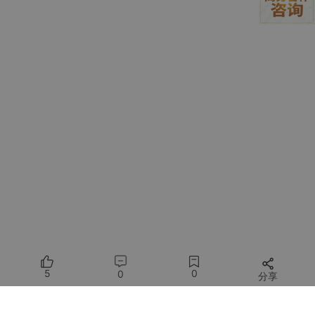
场景三：对象数据过滤或转换
当你想筛选对象中的部分属性，或者对值进行统一处理时，可以先
转成数组操作，再转回对象。
const
 scores = {

  语文: 
85
,

  数学: 
92
,

  英语: 
78
,

  政治: 
88
};

// 筛选出分数大于 80 的科目
const
 highScores = 
Object
.
fromEntries
(

Object
.
entries
(scores).
filter
(
(
[subject, score]
) 
5
0
0
分享
);

console
.
log