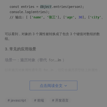
const entries = 
Object
.entries(person);

console.log(entries);

// 输出: [ [
'name'
, 
'张三'
], [
'age'
, 
30
], [
'city'
, 
可以看到，对象的 3 个属性被转换成了包含 3 个键值对数组的数
组。
3. 常见的应用场景
场景一：遍历对象（替代
for
...in
）
以前遍历对象属性通常用
for
...in
，但它会遍历原型链上的属性，
通常需要配合
hasOwnProperty
使用。而
Object
.entries
配
合
forEach
更简洁，且只遍历对象自身的属性。
点击阅读全文
const
 product = { 
id
: 
1
, 
name
: 
'手机'
, 
price
: 
2999
 }
# javascript
# 前端
# 开发语言