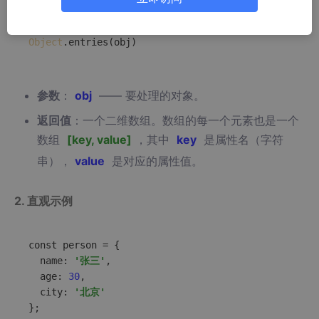
Object
参数
：
obj
—— 要处理的对象。
返回值
：一个二维数组。数组的每一个元素也是一个
数组
[key, value]
，其中
key
是属性名（字符
串），
value
是对应的属性值。
2. 直观示例
const person = {

  name: 
'张三'
,

  age: 
30
,

  city: 
'北京'
};
