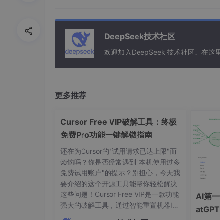
// 辅助函数：判断是否为目录
bool
isDirectory
(
const
 std::string& pat
DeepSeek技术社区
// 辅助函数：获取文件大小
long
getFileSize
(
const
 std::string& fil
欢迎加入DeepSeek 技术社区。
public
// 构造函数
FileProcessor
(
const
 std::string& path =
更多推荐
// 获取文件夹路径
Cursor Free VIP破解工具：终极
std::string 
getFolderPath
()
const
;

免费Pro功能一键解锁指南
// 设置文件夹路径
还在为Cursor的"试用请求已达上限"而
bool
setFolderPath
(
const
 std::string& p
烦恼吗？你是否经常遇到"本机使用过多
免费试用账户"的提示？别担心，今天我
// 获取文件夹中所有文件的路径
要介绍的这个开源工具能帮你轻松解决
std::vector<std::string> 
getAllFiles
()
这些问题！Cursor Free VIP是一款功能
AI第
强大的破解工具，通过智能重置机器ID
atG
// 获取特定扩展名的文件
和修改授权状态，让你免费享受Cursor