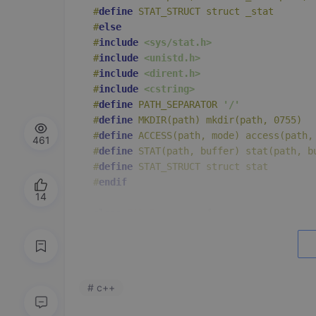
#
define
 STAT_STRUCT struct _stat
#
else
#
include
<sys/stat.h>
#
include
<unistd.h>
#
include
<dirent.h>
#
include
<cstring>
#
define
 PATH_SEPARATOR 
'/'
#
define
 MKDIR(path) mkdir(path, 0755)
#
define
 ACCESS(path, mode) access(path,
461
#
define
 STAT(path, buffer) stat(path, b
#
define
 STAT_STRUCT struct stat
#
endif
14
class
FileProcessor
private
:

std::string folderPath;

// 辅助函数：检查路径是否存在
# c++
bool
pathExists
(
const
 std::string& path