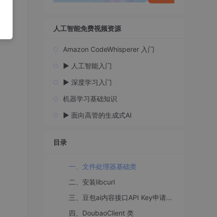
人工智能免费视频资源
Amazon CodeWhisperer 入门
▶️ 人工智能入门
▶️ 深度学习入门
机器学习基础知识
▶️ 面向高管的生成式AI
目录
一、文件处理器基础类
二、安装libcurl
三、豆包ai内容接口API Key申请及接入点ID获取
四、DoubaoClient 类