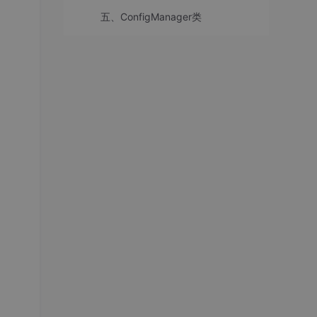
五、ConfigManager类