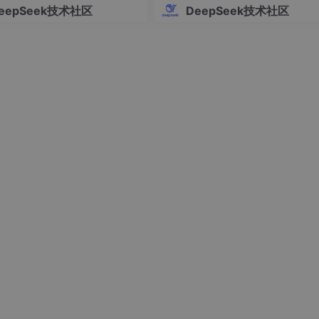
nsion
(
const
 std::string& extension)
const
;

eepSeek技术社区
DeepSeek技术社区
Path)
const
;

ing& filePath, 
size_t
 maxSize = 
10
 * 
1024
 * 
1024
)
const
;

std::string& filePath)
const
;

:string& filePath)
const
;

Path)
const
;

std::string& filePath)
const
;
