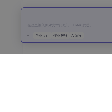
std::string 
getFileName
(
const
 std::stri
// 打印文件列表
void
printFileList
()
const
;

// 打印文件详细信息
毕业设计
作业解答
AI编程
void
printFileDetails
()
const
;

// 创建目录
static
bool
createDirectory
(
const
 std::
所有评论(0)
// 删除文件
bool
deleteFile
(
const
 std::string& file
// 统计文件信息
void
getFileStats
(
size_t
& totalFiles, 
s
size_t
& totalSize, 
size_t
& textSize)
co
// 获取文件最后修改时间
std::string 
getFileModificationTime
(
con