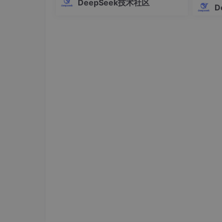
std::vector<std::string> 
getFilesByExte
DeepSeek技术社区
Pro的全部高级功能。这个工具支持Win
D
dows、macOS和Linux三大操作系统，
// 检查文件是否存在
提供多语言界面，操作简单快捷，让AI
bool
fileExists
(
const
 std::string& file
编
// 读取文件内容（文本文件）
std::string 
readTextFile
(
const
 std::str
// 读取二进制文件内容
std::vector<
char
> 
readBinaryFile
(
const
 
// 获取文件扩展名（小写）
std::string 
getFileExtension
(
const
 std:
// 判断是否为文本文件
bool
isTextFile
(
const
 std::string& file
// 获取文件大小（以KB/MB为单位）
std::string 
getFileSizeFormatted
(
const
 
// 获取文件名（不含路径）