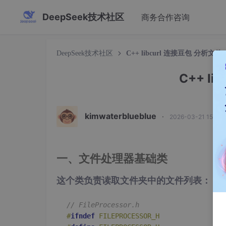
DeepSeek技术社区
商务合作咨询
DeepSeek技术社区
C++ libcurl 连接豆包 分析文件
C++ l
kimwaterblueblue
·
2026-03-21 15:08
一、文件处理器基础类
这个类负责读取文件夹中的文件列表：
// FileProcessor.h
#
ifndef
 FILEPROCESSOR_H