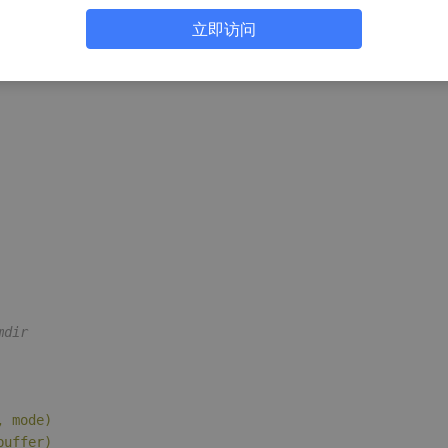
立即访问
mdir
, mode)
buffer)