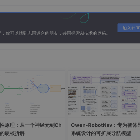
h)
const
;

加入社区
ePath)
const
;

在这里，你可以找到志同道合的朋友，共同探索AI技术的奥秘。
 
"."
);

ath)
;

const
;

一性原理：从一个神经元到Ch
Qwen-RobotNav：专为智体
PT的硬核拆解
系统设计的可扩展导航模型