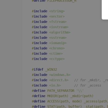
#
define
 FILEPROCESSOR_H
#
include
<string>
#
include
<vector>
#
include
<fstream>
#
include
<iostream>
#
include
<algorithm>
#
include
<sstream>
#
include
<iomanip>
#
include
<chrono>
#
include
<ctime>
#
include
<cctype>
#
ifdef
 _WIN32
#
include
<windows.h>
#
include
<direct.h>
// for _mkdir, _r
#
include
<io.h>
// for _access
#
define
 PATH_SEPARATOR 
'\\'
#
define
 MKDIR(path) _mkdir(path)
#
define
 ACCESS(path, mode) _access(path
#
define
 STAT(path, buffer) _stat(path, 