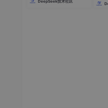
DeepSeek技术社区
Pro的全部高级功能。这个工具支持Win
D
pip
 install librosa>=
0
.
10
.
0
dows、macOS和Linux三大操作系统，
提供多语言界面，操作简单快捷，让AI
编
3.2 快速启动指南
项目提供了一键启动脚本，让部署变得非常简单
# 克隆项目仓库
git 
clone
cd
 qwen-tts-voice-world

# 安装依赖
pip install -r requirements.txt

# 启动应用
启动后，在浏览器中访问显示的本地地址（通常是http