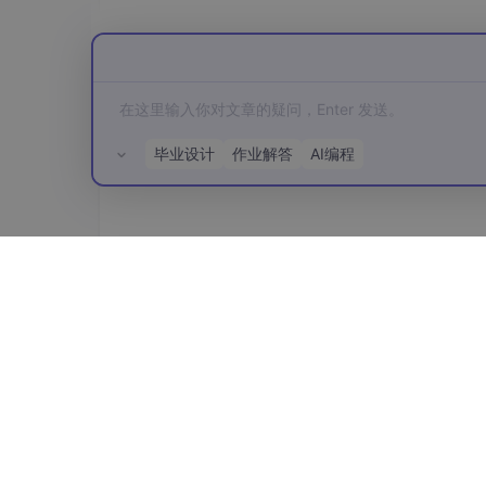
4. 实战操作演示
4.1 基础使用流程
让我们通过一个完整案例来演示如何使用这个语
毕业设计
作业解答
AI编程
选择预设关卡
：点击左侧的"🍄 关卡1-
输入自定义内容
：
在"台词输入"框中输入："恭喜你！
所有评论(0)
在"语气描述"框中输入："兴奋激动
调整生成参数
：
魔法威力：0.7（增加一些创造性）
跳跃精准：0.9（保持较高的稳定性
生成语音
：点击巨大的黄色"❓ 顶开方块：