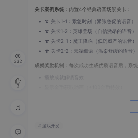
关卡案例系统
：内置4个经典语音场景关卡：
🍄 关卡1-1：紧急时刻（紧张急促的语音）
🍄 关卡1-2：英雄登场（自信激昂的语音）
🍄 关卡2-1：魔王降临（低沉威严的语音）
🍄 关卡2-2：云端细语（温柔舒缓的语音）
332
成就奖励机制
：每次成功生成优质语音后，系统
播放成就解锁音效
3
显示金币获取动画（+100金币特效）
更新HUD界面中的金币计数
触发满屏气球庆祝效果
3. 技术实现详解
# 游戏开发
3.1 环境准备与部署