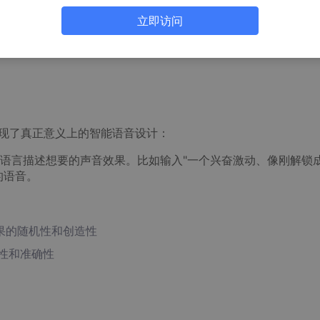
oiceDesign模型的强大语音生成能力，包装在一个复古游戏界面
立即访问
解锁效果——不仅有对应的语音反馈，还会伴随着金币HUD特
模型，实现了真正意义上的智能语音设计：
语言描述想要的声音效果。比如输入"一个兴奋激动、像刚解锁
的语音。
果的随机性和创造性
性和准确性