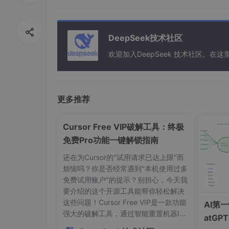
在开始使用前，需要确保你的环境满足以下要求
硬件要求
：
DeepSeek技术社区
欢迎加入DeepSeek 技术社区。
GPU：NVIDIA显卡，建议16G显存以上
内存：建议32GB以上
存储：至少10GB可用空间
更多推荐
软件依赖
：
Cursor Free VIP破解工具：终极
免费Pro功能一键解锁指南
# 核心Python依赖
还在为Cursor的"试用请求已达上限"而
pip
 install torch>=
2
.
0
.
0
烦恼吗？你是否经常遇到"本机使用过多
pip
 install transformers>=
4
.
30
.
0
免费试用账户"的提示？别担心，今天我
pip
 install streamlit>=
1
.
25
.
0
要介绍的这个开源工具能帮你轻松解决
pip
 install soundfile>=
0
.
12
.
0
这些问题！Cursor Free VIP是一款功能
AI第
强大的破解工具，通过智能重置机器ID
# 音频处理相关
atG
和修改授权状态，让你免费享受Cursor
pip
 install pydub>=
0
.
25
.
0