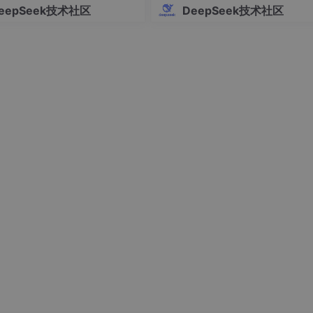
eepSeek技术社区
DeepSeek技术社区
：
://localhost:8501）即可开始体验。