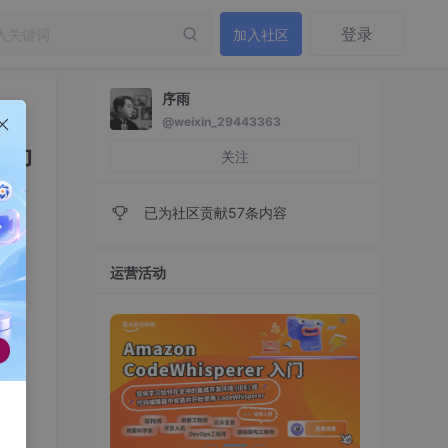
登录
加入社区
序雨
@weixin_29443363
联动
关注
已为社区贡献57条内容
运营活动
联动
的创