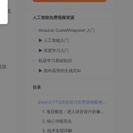
中。当
效的视
人工智能免费视频资源
Amazon CodeWhisperer 入门
▶️ 人工智能入门
▶️ 深度学习入门
机器学习基础知识
成就
▶️ 面向高管的生成式AI
目录
Qwen3-TTS语音设计世界惊艳案例：游戏成就解锁语音+金币HUD特效联动
1. 项目概览：进入语音设计的像素世界
2. 核心功能亮点
3. 技术实现详解