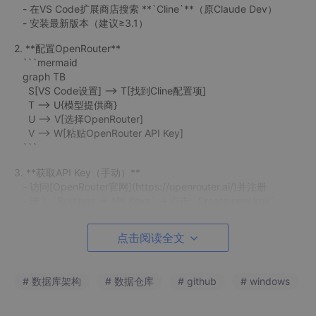
- 在VS Code扩展商店搜索 **`Cline`**（原Claude Dev）
- 安装最新版本（建议≥3.1）
2. **配置OpenRouter**
```mermaid
graph TB
S[VS Code设置] --> T[找到Cline配置项]
T --> U{模型提供商}
U --> V[选择OpenRouter]
V --> W[粘贴OpenRouter API Key]
```
3. **获取API Key（手动）**
- 访问[OpenRouter官网](https://openrouter.ai/)并注册
- 进入 `Settings → API Keys` → 点击 `Create new key`
- 复制生成的Key（形如 `sk-or-xxxxxxxxxx`）
点击阅读全文
4. **填入Cline插件**
```python
# 配置示例（Cline设置面板）
# 数据库架构
# 数据仓库
# github
# windows
provider = "openrouter"
api_key = "sk-or-xxxxxxxxxx" # 粘贴你的Key
default_model = "anthropic/claude-3-sonnet" # 指定默认模