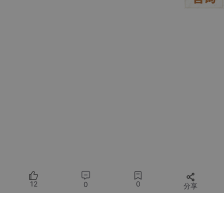
### 📚 配置效果演示
![Cline调用OpenRouter示例](https://example.com/cline-openr
outer-demo.png)
> 成功调用后可在Cline面板查看token消耗和API成本
---
12
0
0
分享
所有评论(0)