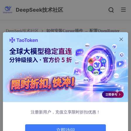
DeepSeek技术社区
DeepSeek技术社区
如何安装Cursor插件 → 配置OpenRouter
API Key
如何安装Cursor插件 → 配置OpenRouter API Key
60%alive
1170人浏览 · 2026-03-23 10:35:12
### Cursor插件安装及OpenRouter API Key配置指南
根据引用内容，以下是详细操作步骤（提供两种方案）：
---
注册新用户，充值立享限时折扣优惠！
### 🔧 方案一：在独立版Cursor IDE中配置（推荐）
1. **安装Cursor**
立即访问
- 访问[Cursor官网](https://cursor.sh/)下载安装包（支持Win/M