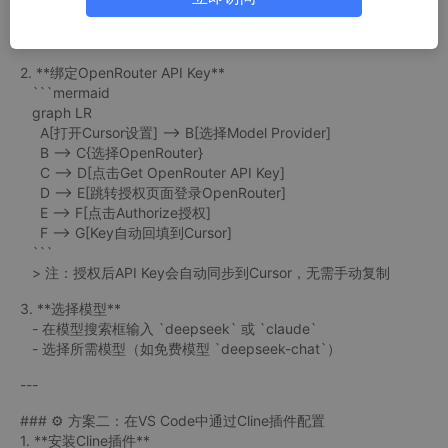
ac/Linux）
- 安装后登录账号（支持GitHub/Google账号）
2. **绑定OpenRouter API Key**
```mermaid
graph LR
A[打开Cursor设置] --> B[选择Model Provider]
B --> C{选择OpenRouter}
C --> D[点击Get OpenRouter API Key]
D --> E[跳转授权页面登录OpenRouter]
E --> F[点击Authorize授权]
F --> G[Key自动回填到Cursor]
```
> 注：授权后API Key会自动同步到Cursor，无需手动复制
3. **选择模型**
- 在模型搜索框输入 `deepseek` 或 `claude`
- 选择所需模型（如免费模型 `deepseek-chat`）
---
### ⚙️ 方案二：在VS Code中通过Cline插件配置
1. **安装Cline插件**