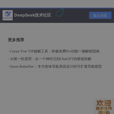
型
```
DeepSeek技术社区
加入社区
---
### ✅ 验证配置成功
1. 在编辑器输入 `/ask` 触发AI对话
2. 查看Task面板：
更多推荐
- 出现 **Tokens消耗统计**
- 显示 **API Cost费用**
·
Cursor Free VIP破解工具：终极免费Pro功能一键解锁指南
3. 在OpenRouter后台查看[实时调用记录](https://openrouter.ai/
activity)
·
AI第一性原理：从一个神经元到ChatGPT的硬核拆解
> 💡 **提示**：
·
Qwen-RobotNav：专为智体导航系统设计的可扩展导航模型
> - 首次注册OpenRouter赠送 **$0.5免费额度**
> - Cline支持 **国内直连** Claude/Gemini等受限API
> - 遇到连接问题可尝试切换路由策略：
> ```json
> "route_strategy": {"min_speed": 30}
> ```
---