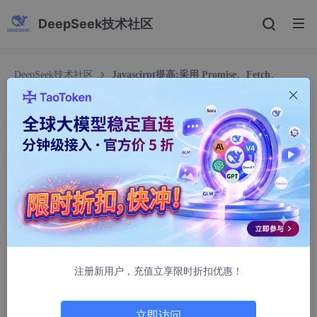
DeepSeek技术社区
DeepSeek技术社区
Javascirpt提高:采用 Promise、Fetch、
Axios、XHR、jQuery AJAX 等不同技术访问Web Api数据接口的
代码示例-由Deepseek产生
Javascirpt提高:采用 Promise、Fetch、Axios、
XHR、jQuery AJAX 等不同技术访问Web Api数据
接口的代码示例-由Deepseek产生
gCode Teacher 格码致知
373人浏览 · 2026-03-28 18:14:25
在访问 Web API 时，不同的技术提供了不同的语法、默认行为、
错误处理机制以及浏览器兼容性。下面分别给出示例（以 GET 请
注册新用户，充值立享限时折扣优惠！
求为例，并附带 POST 请求的简单对比），并总结它们的主要区
别。
立即访问