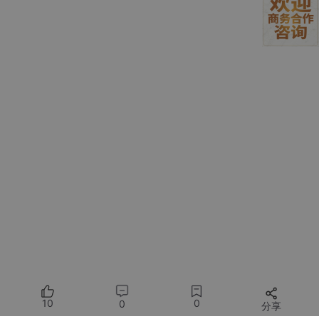
})

  .then(
response
 =>
 response.json())

  .then(
data
 =>
console
.
log
(data))

  .catch(
error
 =>
console
特点
：
基于 Promise，原生支持，无需额外库
不会自动转换 JSON，需调用
response.json()
默认不带 Cookie，需配置
credentials:
'include'
网络错误（如断网）会触发 reject，但 HTTP 状态码
（如 404）不触发 reject
3. Axios（第三方库）
10
0
0
Axios 是一个基于 Promise 的 HTTP 客户端，支持浏览器和 Nod
分享