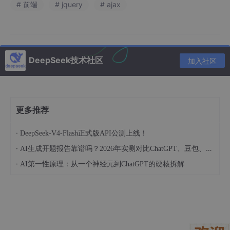
# 前端
# jquery
# ajax
但默认不拒绝 HTTP 错误状态（如 404、500），需要手动检查
response.ok
。
// GET 请求
DeepSeek技术社区
加入社区
fetch(
'https://api.example.com/data'
)

  .then(
response
 =>
 {

if
 (!response.ok) {

      throw 
new
 Error(
`HTTP error! status: 
${respon
更多推荐
    }

return
 response.json(); 
// 返回 Promise，解析 JS
·
  })

DeepSeek-V4-Flash正式版API公测上线！
  .then(
data
 =>
console
.
log
(data))

·
AI生成开题报告靠谱吗？2026年实测对比ChatGPT、豆包、DeepSeek质量差距
  .catch(
error
 =>
console
.error(
'Fetch error:'
, err
·
AI第一性原理：从一个神经元到ChatGPT的硬核拆解
// POST 请求
fetch(
'https://api.example.com/data'
, {

method
: 
'POST'
,

headers
: { 
'Content-Type'
: 
'application/json'
 },

body
: JSON.stringify({ 
name
: 
'John'
 })
