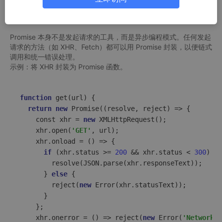
1. Promise（原生 Promise 包装）
Promise 本身不是发起请求的工具，而是异步编程模式。任何发起
请求的方法（如 XHR、Fetch）都可以用 Promise 封装，以便链式
调用和统一错误处理。
示例：将 XHR 封装为 Promise 函数。
function
get
(
url
) {

return
new
 Promise(
(
resolve, reject
) =>
 {

    const xhr = 
new
 XMLHttpRequest();

    xhr.open(
'GET'
, url);

    xhr.onload = 
()
 =>
 {

if
 (xhr.status >= 
200
 && xhr.status < 
300
) {

        resolve(JSON.parse(xhr.responseText));

      } 
else
 {

        reject(
new
 Error(xhr.statusText));

      }

    };

    xhr.onerror = 
()
 =>
 reject(
new
 Error(
'Network e