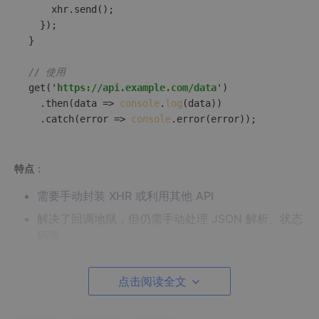
    xhr.send();

  });

}

// 使用
get(
'https://api.example.com/data'
)

  .then(
data
 =>
console
.
log
(data))

  .catch(
error
 =>
console
特点
：
需要手动封装 XHR 或利用其他 API
解决了回调地狱，但仍需手动处理 JSON 解析、状态
码等
点击阅读全文
2. Fetch API（原生）
Fetch 是现代浏览器内置的 API，返回一个 Promise，语法简洁，