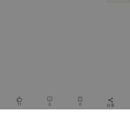
支持多种编程语言
遵循最佳实践和编码规范
生成可运行的完整代码
支持语言
：
Python、JavaScript、TypeScript
Java、C++、C#
Go、Rust、Ruby
SQL、HTML/CSS
等 50+ 种语言
11
0
0
分享
2. 代码理解
能力
：
所有评论(0)