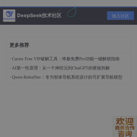
Claude 3.5 Sonnet
编程能力最强
复杂编码任务
DeepSeek技术社区
加入社区
Claude 3 Opus
综合能力均衡
通用编程任务
Claude 3 Sonnet
速度快
简单代码生成
更多推荐
·
Cursor Free VIP破解工具：终极免费Pro功能一键解锁指南
Claude 3 Haiku
最快速度
代码片段查询
·
AI第一性原理：从一个神经元到ChatGPT的硬核拆解
·
Qwen-RobotNav：专为智体导航系统设计的可扩展导航模型
核心功能
1. 代码生成
能力
：
根据自然语言描述生成代码