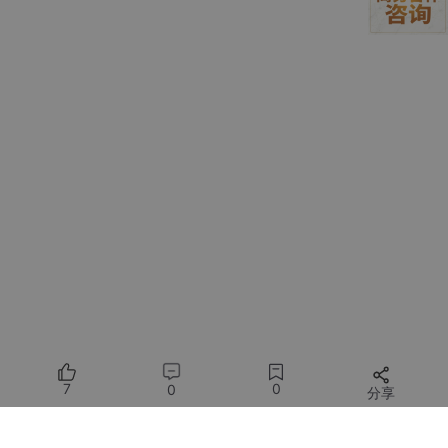
跳跃精准（Top P）：控制语音的稳定性和准
确性
关卡选择按钮
：快速载入预设的语气模板
4. 制作游戏配音的完整流程
4.1 选择适合的预设关卡
超级千问语音设计世界内置了4个经典语气模板：
关卡
适用场景
示例台词
推荐参数
名称
紧急
紧张场景、警
"小心！敌人从右边来
魔法威力
时刻
告提示
了！"
0.8
英雄
主角台词、技
"为了正义，我必须战
跳跃精准
7
0
0
分享
登场
能宣言
斗到底！"
0.85
魔王
BOSS战、反
"愚蠢的人类，接受毁
魔法威力