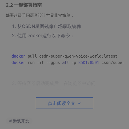
2.2 一键部署指南
部署超级千问语音设计世界非常简单：
从CSDN星图镜像广场获取镜像
使用Docker运行以下命令：
docker
docker
 run -it --gpus 
all
 -p 
8501
:
8501
等待容器启动完成后，在浏览器中访问
http:
//localhost:8501
点击阅读全文
整个过程通常不超过5分钟，你就可以开始使用这个强大的语音设
计工具了。
# 游戏开发
3. 界面功能快速上手