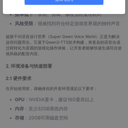
成本高昂
：专业配音演员费用动辄上千元每分钟
效率低下
：录制、剪辑、修改流程繁琐耗时
风格受限
：很难找到符合特定游戏世界观的独特声音
超级千问语音设计世界（Super Qwen Voice World）正是为解决
这些问题而生。它基于Qwen3-TTS技术构建，将复杂的语音合成
过程转化为直观的游戏化操作体验，让开发者能够快速生成符合游
戏风格的配音内容。
2. 环境准备与快速部署
2.1 硬件要求
在开始使用前，请确保你的开发环境满足以下要求：
GPU
：NVIDIA显卡，建议16G显存以上
内存
：至少32GB系统内存
存储
：20GB可用磁盘空间