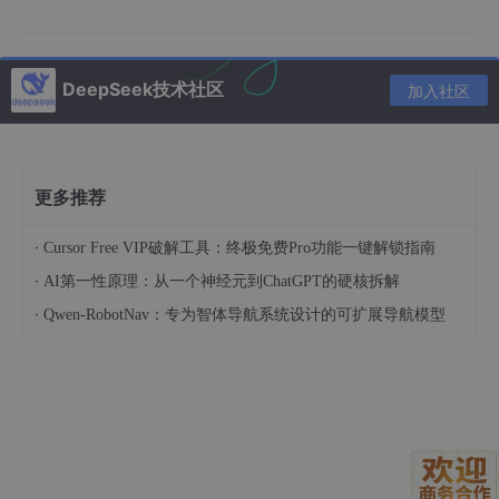
3.1 复古像素风操作界面
超级千问语音设计世界的界面设计充满游戏元素，让开发者感觉就
像在操作一个游戏编辑器：
DeepSeek技术社区
加入社区
HUD状态栏
：显示当前合成状态、显存使用情况
金币计数器
：记录已生成的语音数量
更多推荐
绿色管道输入区
：用于输入台词和语气描述
动态背景
：小乌龟和砖块的动画反映语音参数变化
·
Cursor Free VIP破解工具：终极免费Pro功能一键解锁指南
·
AI第一性原理：从一个神经元到ChatGPT的硬核拆解
3.2 核心功能区域
·
Qwen-RobotNav：专为智体导航系统设计的可扩展导航模型
台词输入框
：输入需要合成的文本内容
语气描述框
：用自然语言描述想要的语音效果
参数调节滑块
：
魔法威力（Temperature）：控制语音的创造
性和随机性