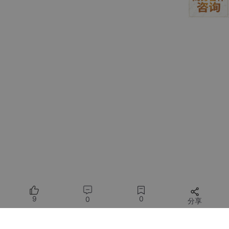
系统内置了四个经典语音场景，点击对应按钮即可快速载入：
紧急时刻
：适合紧张、急促的语音场景
英雄登场
：适合自信、有力的英雄角色语音
魔王降临
：适合低沉、威严的反派角色语音
云端细语
：适合温柔、舒缓的叙述性语音
4. 创建你的第一个语音
4.1 基础语音生成
让我们从最简单的语音合成开始：
在"台词输入"框中输入文字："你好，我是超级千问
语音助手"
在"语气描述"框中简单描述你想要的语音风格："友
9
0
0
分享
好的电子音，带一点幽默感"
点击黄色"顶开方块"按钮