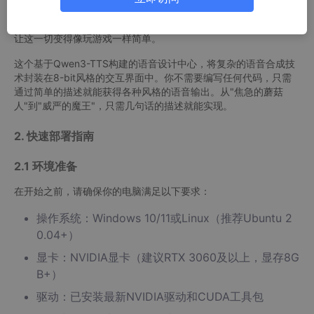
设计独特的声音。传统语音合成工具需要复杂的参数调节和专业录
音设备，而超级千问语音设计世界（Super Qwen Voice World）
让这一切变得像玩游戏一样简单。
这个基于Qwen3-TTS构建的语音设计中心，将复杂的语音合成技
术封装在8-bit风格的交互界面中。你不需要编写任何代码，只需
通过简单的描述就能获得各种风格的语音输出。从"焦急的蘑菇
人"到"威严的魔王"，只需几句话的描述就能实现。
2. 快速部署指南
2.1 环境准备
在开始之前，请确保你的电脑满足以下要求：
操作系统：Windows 10/11或Linux（推荐Ubuntu 2
0.04+）
显卡：NVIDIA显卡（建议RTX 3060及以上，显存8G
B+）
驱动：已安装最新NVIDIA驱动和CUDA工具包