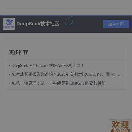
http:
//localhost:8501
3. 界面功能详解
DeepSeek技术社区
加入社区
3.1 主界面布局
超级千问语音设计世界采用复古游戏UI设计，主要分为四个区域：
更多推荐
控制面板
：左侧黄色按钮区域，包含关卡选择和设置
选项
·
DeepSeek-V4-Flash正式版API公测上线！
输入区域
：中间的绿色管道区域，用于输入文本和语
·
AI生成开题报告靠谱吗？2026年实测对比ChatGPT、豆包、DeepSeek质量差距
音描述
·
AI第一性原理：从一个神经元到ChatGPT的硬核拆解
生成按钮
：巨大的黄色"顶开方块"按钮，用于触发语
音合成
状态显示
：顶部HUD显示当前系统状态和资源使用
情况
3.2 预设关卡介绍