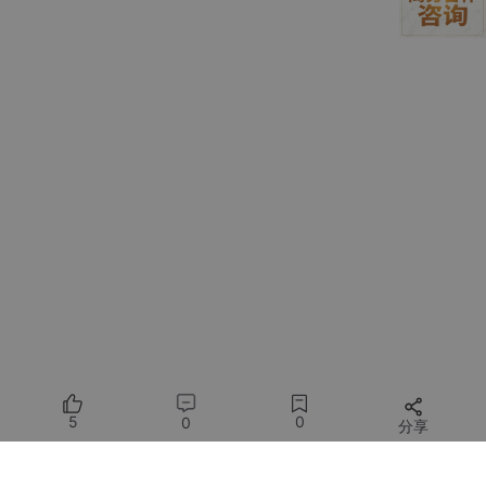
此时就在这个路径下显示的创建了这个cpp
#
include
<ai_chat_sdk/ChatSDK.h>
//包含聊天SDK头文件
#
include
<ai_chat_sdk/util/myLog.h>
//包含日志头文件
#
include
<ai_chat_sdk/common.h>
//包含公共头文件
#
include
<cstdio>
#
include
<iostream>
//包含iostream头文件
#
include
<spdlog/common.h>
void
sendMessageStream
(ai_chat_sdk::ChatSDK& chat_s
{

    std::cout<<
"-------------------------发送消息----
    std::string message;
//创建字符串对象 ，用于存储用
    std::cout<<
"user消息：>"
<<std::endl;
//输出提示信
5
0
0
分享
    std::
getline
(std::cin, message);
//获取用户输入的
    chat_sdk.
sendMessageStream
(session_id, message,
        std::cout<<
"assistant消息："
<<response<<std