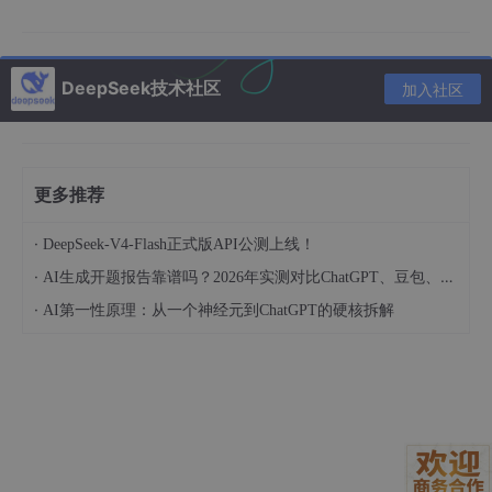
2.项目的初步使用
现在环境搭建好了 现在就可以来简单使用一下ChatSDK了 此时我
们要在这个目录下创建一个chatDemo.cpp的文件进行与模型的对
DeepSeek技术社区
加入社区
话
更多推荐
·
DeepSeek-V4-Flash正式版API公测上线！
·
AI生成开题报告靠谱吗？2026年实测对比ChatGPT、豆包、DeepSeek质量差距
·
AI第一性原理：从一个神经元到ChatGPT的硬核拆解