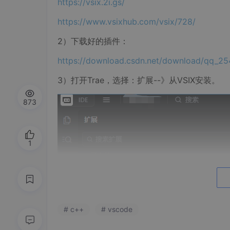
https://vsix.2i.gs/
https://www.vsixhub.com/vsix/728/
2）下载好的插件：
https://download.csdn.net/download/qq_2
3）打开Trae，选择：扩展--》从VSIX安装。
873
1
# c++
# vscode