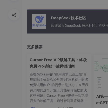
DeepSeek技术社区
欢迎加入DeepSeek 技术社区。
3）然后就能跳转了。
问题二：Trae-cn字体调整(
更多推荐
解决办法：
Cursor Free VIP破解工具：终极
免费Pro功能一键解锁指南
调整
window
.zoomLevel
是整个界面最
变。
还在为Cursor的"试用请求已达上限"而
烦恼吗？你是否经常遇到"本机使用过多
按快捷键
Ctrl + Shift +
P
打开命令面
免费试用账户"的提示？别担心，今天我
件。
要介绍的这个开源工具能帮你轻松解决
这些问题！Cursor Free VIP是一款功能
AI第
在打开的
settings.json
文件中，添加或
强大的破解工具，通过智能重置机器ID
atG
表示放大20%。
和修改授权状态，让你免费享受Cursor