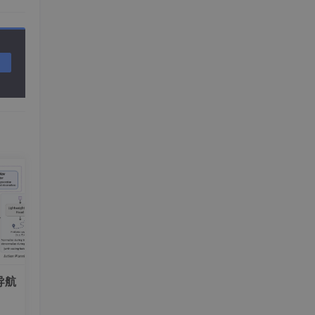
之改
置文
导航
1
.
2