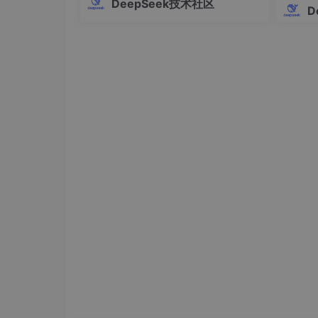
DeepSeek技术社区
Pro的全部高级功能。这个工具支持Win
D
json
dows、macOS和Linux三大操作系统，
提供多语言界面，操作简单快捷，让AI
编
{

"window.zoomLevel"
: 1.2,

//
 其他设置
...
}