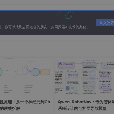
加入社区
在这里，你可以找到志同道合的朋友，共同探索AI技术的奥秘。
代码、AI对话框、资源显示器)
彻底的放大方法，代码、AI对话框、资源管理器的文字大小会随
板，输入
Preferences:
Open
Settings (
JSON
)
并选择，打开设
一性原理：从一个神经元到Ch
Qwen-RobotNav：专为智体
修改
"window.zoomLevel"
这一行。数值可以是小数，比如
PT的硬核拆解
系统设计的可扩展导航模型