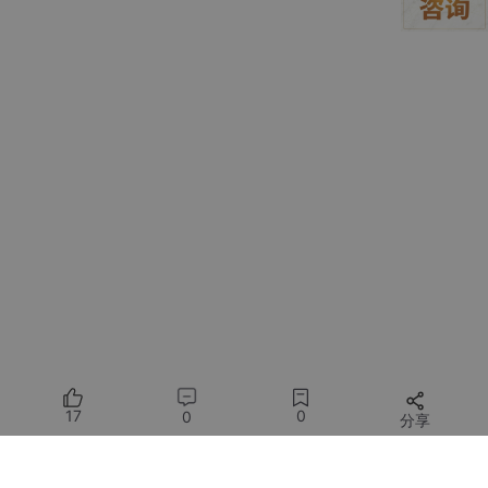
码分析
》
1.6、返回主页warm3snow的文章《
Claude Code 源码
泄露全复盘：51.2 万行代码裸奔，Anthropic 在同一个坑
里摔了两次
》
1.7、量子位的文章《
Claude Code源码泄露7小时：8大
新功能/26个隐藏指令/6级安全架构，全被扒光了
》
1.8、AGlHunt的文章《
Claude Code 源码泄露，全面剖
析【长文】
》
1.9、潜龙勿用的文章《
我用Claude Code深度解读51万
行Claude Code源码
》
17
0
0
分享
所有评论(0)
1.10、Al进化论-花生的Bilibili视频《
Claude Code源码泄