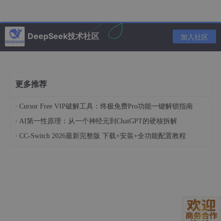
第三层：冷数据（历史对话离线搜索）
3.3、......
DeepSeek技术社区
加入社区
1、参考文章
1.1、程序员鱼皮的文章《
刚刚 Claude Code 源码泄露！
更多推荐
我扒出了 11 个隐藏秘密
》
·
Cursor Free VIP破解工具：终极免费Pro功能一键解锁指南
1.2、鱼友9771的文章《
Claude Code 源码架构深度解
·
AI第一性原理：从一个神经元到ChatGPT的硬核拆解
析：1884 个文件背后的 AI 编程工具设计哲学
》
·
CC-Switch 2026最新完整版 下载+安装+全功能配置教程
1.3、孤飞的文章《
Claude Code 源码泄露深度剖析：An
thropic AI 编程助手的架构全解密
》
1.4、JackKlk的文章《
Claude Code 源码分析笔记
》
1.5、Claude 中文 - Claude Al 开发技术社区的文章《
源