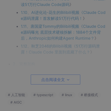
读51万行Claude Code源码
》
1.10、Al进化论-花生的Bilibili视频《
Claude Cod
e源码泄露！首发解读51万行代码！
》
1.11、唐国梁Tommy的Bilibili视频《
Claude Cod
e源码曝光 底层技术硬核拆解：1884个文件背
后，Anthropic如何构建Agent Runtime？
》
1.12、秋芝2046的Bilibili视频《
51万行源码泄
露！Claude Code 里面到底藏了什么？
》
2、完整架构
3、细节上的刨析
点击阅读全文
3.1、Command,Tool,Skill
3.2、三层记忆架构
# 人工智能
# typescript
# linux
# 桥接模式
第一层：热数据（全局索引常驻加载）
# AIGC
第二层：温数据（话题文件按需召回）