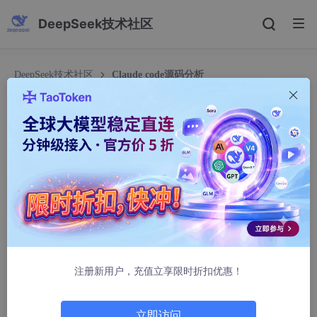
DeepSeek技术社区
DeepSeek技术社区
Claude code源码分析
Claude code源码分析
夏花冬拾
635人浏览 · 2026-04-10 20:46:28
Claude code源码学习
1、参考文章
1.1、程序员鱼皮的文章《
刚刚 Claude Code 源
注册新用户，充值立享限时折扣优惠！
码泄露！我扒出了 11 个隐藏秘密
》
1.2、鱼友9771的文章《
Claude Code 源码架构
立即访问