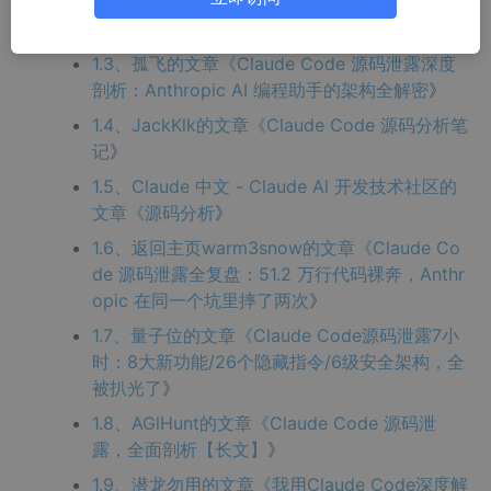
深度解析：1884 个文件背后的 AI 编程工具设计
哲学
》
1.3、孤飞的文章《
Claude Code 源码泄露深度
剖析：Anthropic AI 编程助手的架构全解密
》
1.4、JackKlk的文章《
Claude Code 源码分析笔
记
》
1.5、Claude 中文 - Claude Al 开发技术社区的
文章《
源码分析
》
1.6、返回主页warm3snow的文章《
Claude Co
de 源码泄露全复盘：51.2 万行代码裸奔，Anthr
opic 在同一个坑里摔了两次
》
1.7、量子位的文章《
Claude Code源码泄露7小
时：8大新功能/26个隐藏指令/6级安全架构，全
被扒光了
》
1.8、AGlHunt的文章《
Claude Code 源码泄
露，全面剖析【长文】
》
1.9、潜龙勿用的文章《
我用Claude Code深度解