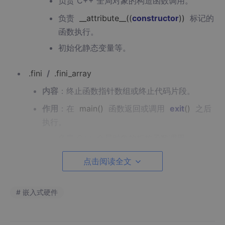
负责 C++ 全局对象的构造函数调用。
负责
__attribute__((
constructor
))
标记的
函数执行。
初始化静态变量等。
.fini
/
.fini_array
内容
：终止函数指针数组或终止代码片段。
作用
：在
main
()
函数返回或调用
exit
()
之后
执行。
负责 C++ 全局对象的析构函数调用。
负责
__attribute__((
destructor
))
标记的
点击阅读全文
函数执行。
# 嵌入式硬件
3. 动态链接机制节
这些内容是实现动态链接的关键，允许程序在运行时调用共享库
（如 libc.so）中的函数。