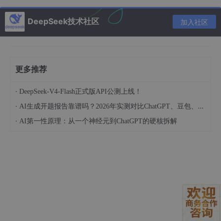
.plt
(Procedure Linkage Table)
DeepSeek技术社区
加入社区
内容
：一小段跳板代码。
作用
：当程序调用外部共享库的函数（如
printf
）时，程序并不直接跳转到该函数地址（因为编
更多推荐
译时不知道该地址），而是跳转到
.plt
中的对
·
DeepSeek-V4-Flash正式版API公测上线！
应条目。
·
AI生成开题报告靠谱吗？2026年实测对比ChatGPT、豆包、DeepSeek质量差距
.plt
代码负责触发动态链接器去查找目标函
·
AI第一性原理：从一个神经元到ChatGPT的硬核拆解
数的真实地址，并在第一次调用后修正地
址，后续直接跳转。
.got.plt
(Global Offset Table for PLT)
内容
：地址表。
作用
：配合
.plt
工作。初始时存放的是解析函
数的入口，解析完成后会被动态链接器更新为外