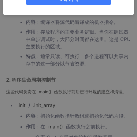
.
text
内容
：编译器将源代码编译成的机器指令。
作用
：存放程序的主要业务逻辑。当你在调试器
中单步调试时，大部分时间都在这里。这是 CPU
主要执行的区域。
特点
：通常只读、可执行，多个进程可以共享内
存中的这一部分以节省资源。
2. 程序生命周期控制节
这些代码负责在
main
()
函数执行前后进行环境的建立和清理。
.init
/
.init_array
内容
：初始化函数指针数组或初始化代码片段。
作用
：在
main
()
函数执行之前执行。