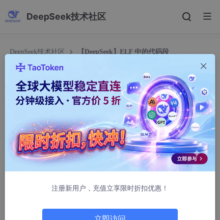
DeepSeek技术社区
DeepSeek技术社区
【DeepSeek】ELF 中的代码段
【DeepSeek】ELF 中的代码段
若风的雨
164人浏览 · 2026-04-13 10:15:41
在
PT_LOAD
的代码段（通常标记为
R
-
X
，即可读可执行）
中，包含了程序运行所需的核心指令和必要的只读数据。虽然它被
称为“代码”段，但不仅仅只有
.
text
节。
以下是代码段中主要包含的内容及其具体作用：
注册新用户，充值立享限时折扣优惠！
1. 核心指令节
立即访问
这是代码段的主体，占据了绝大部分空间。