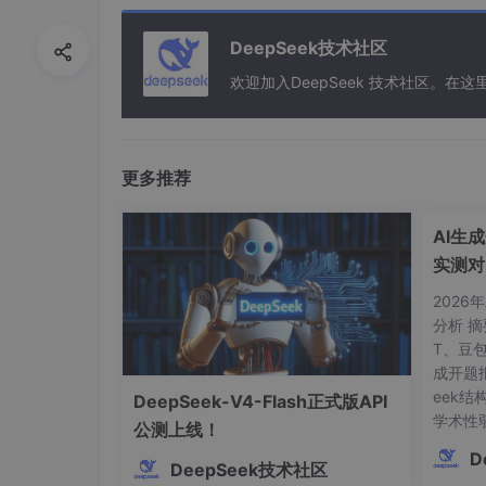
首尾 20% 位置准确率差 > 15% → 需位
DeepSeek技术社区
差异 < 5% → 可接受简单截断
欢迎加入DeepSeek 技术社区。
3. 会话依赖图分析
构建用户 query 与历史消息的依赖关系 DA
更多推荐
关键模式
：
星型拓扑（70%+ 查询依赖最近 3 轮）→ 用 sl
AI生
实测对
链式拓扑（跨 10+ 轮追溯）→ 需 full cont
See
2026
4. 成本-延迟曲线拐点
分析 摘
T、豆包
实测方法：在 8×A100 节点上以 50%
成开题
eek
DeepSeek-V4-Flash正式版API
典型拐点
：
学术性弱
公测上线！
FP16 精度：56K 时 $/token 成本突变
文献幻
D
DeepSeek技术社区
模型存
INT8 量化：72K 时 P99 延迟突破 2s