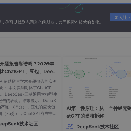
置增强策略
加入社区
在这里，你可以找到志同道合的朋友，共同探索AI技术的奥秘。
G
iding window
成开题报告靠谱吗？2026年
比ChatGPT、豆包、Deep
ext
k质量差距
年AI辅助撰写学术开题报告的实测
要： 本文实测对比了ChatGP
、DeepSeek三款通用大模型生
 负载运行，逐步增加上下文长度
报告的表现。结果显示：DeepS
结构严谨（85分），豆包响应快但
AI第一性原理：从一个神经元到
（75分），ChatGPT存在中文
atGPT的硬核拆解
觉问题（70分）。研究指出通用
eepSeek技术社区
在文献编造、格式不规范等致命
DeepSeek技术社区