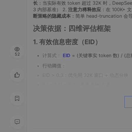
长
：当实际有效 token 超过 32K 时，DeepSe
3 内部基准） 2.
注意力稀释效应
：在 100K+
断策略的隐藏成本
：简单 head-truncati
决策依据：四维评估框架
1. 有效信息密度（EID）
52
计算式：
EID
=
(关键事实 token 数) / (总
行动阈值
：
EID > 0.3：优先用 32K 窗口 + 动态分块
0.1 < EID ≤ 0.3：考虑 64K 方案
EID ≤ 0.1：需重构数据管道而非强用 128K
2. 位置敏感度测试
测试方法：将 golden answer 随机插入文
判定标准
：