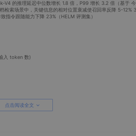
ek-V4 的推理延迟中位数增长 1.8 倍，P99 增长 3.2 倍（基于 
 文档检索场景中，关键信息的相对位置衰减使召回率反降 5-12% 3
on 会导致指令跟随能力下降 23%（HELM 评测集）
输入 token 数)
点击阅读全文
档的 0%、25%、50%、75%、100% 位置