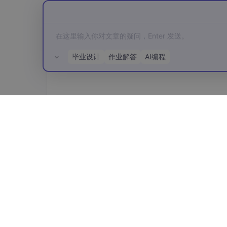
长文档分析型
：
使用
hierarchical_chunking
：
第一层 2K 块用于检索
毕业设计
作业解答
AI编程
第二层 16K 块用于精读
设置
max_active_blocks
=
4
限制内存占
阶段 3：截断优化
所有评论(0)
避免直接 head-truncate：
对法律/医疗文本：用
section_aware_tr
对代码库：
ast_guided_truncation
保持
混合策略示例：
# deepseek_config.yaml
truncation_strategy: