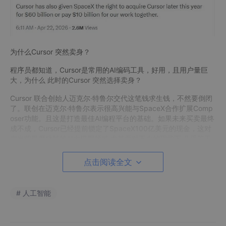
为什么Cursor 突然卖身？
程序员都知道，Cursor是常用的AI编码工具，好用，且用户量巨
大，为什么 此时的Cursor 突然选择卖身？
Cursor 联合创始人迈克尔·特鲁尔交代这笔钱求生钱，不然要倒闭
了。联创在迈克尔·特鲁尔表示很高兴能与SpaceX合作扩展Comp
oser功能。且这是打造最佳AI编程平台的基础。如果未来买卖最终
成不成，Cursor已经提前锁定了SpaceX100亿美元的现金，这对
在当前极度缺钱的AI大模型领域 尤其竟对不少的现状下 几乎等于
拿到了生存下去的资本。
点击阅读全文
就在今年3月，Cursor年化收入在过去90天内从10 亿美元增长至
20 亿美元，估值逼近500亿美元。这家最初由四位麻省理工校友
创立的AI公司，凭借将AI与代码 IDE完美结合的爆款产品迅速走
# 人工智能
红，成为全球最“吸金”的AI独角兽之一。