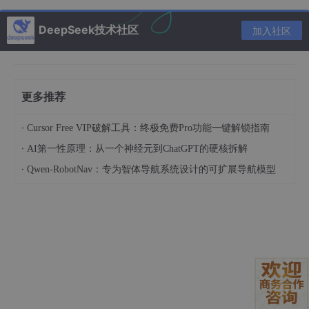
DeepSeek技术社区
加入社区
更多推荐
·
Cursor Free VIP破解工具：终极免费Pro功能一键解锁指南
·
AI第一性原理：从一个神经元到ChatGPT的硬核拆解
然而，与其耀眼数据背后，是开发者们正疯狂逃离，Cursor 约6
·
Qwen-RobotNav：专为智体导航系统设计的可扩展导航模型
0%的收入稳稳来自企业客户，但企业为了将本也在降低对Cursor
成本，选择更加便宜的AI工具，Cursor的主要收入大幅下滑。 同
时，Opus4.5 与ClaudeCode4.7（年化收入已超25亿美元）发
布，以及OpenAI重新推出的Codex，正在让我们无需逐行去检查
代码，只需在命令行发出命令即可完成开发，甚至直接收到最终产
品。
以上并不可怕，更可怕的是，Cursor的其对手 ClaudeCode 已经
不只是一个“编程助手”了，它是一个可以嵌入到任何工作流里的开
发工具包。GitHub Action和 GitLab CI/CD集成，在PR里就能触发
自动CodeReview、自动fix Bug、甚至自动实现 Issue里描述的功