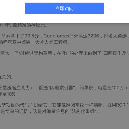
立即访问
参数490亿），而V4-Flash也有2840亿参数。这是什么概念？
瞬间调动最精准的神经元。
ro Max拿下了93.5分，Codeforces评分高达3206，排名人类选
编程竞赛中虐哭一大片人类工程师。
巨大。但V4通过架构革新，在“数”的处理上做到了“四两拨千斤”
是玩真的。
层压缩注意力），配合“闪电索引器”。简单说，就是把100万tok
降至10%。
型项目的代码库扔给它，它能像翻阅掌纹一样清晰。在MRCR 1
ro。这不是简单的记忆，这是对海量信息的“结构化重组”。