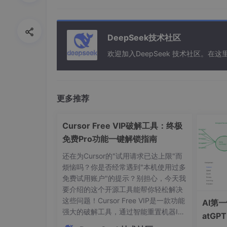
2. 数能自主的“强心剂”
去依附化：
过去，我们担心被“卡脖子”，是因为我
DeepSeek技术社区
证明了国产算力也能承载万亿参数模型的推理。
欢迎加入DeepSeek 技术社区。
生态倒逼：
这一举动将倒逼寒武纪、海光信息等
态，正在从蓝图变为现实。
三、 超越之路：从“追赶者”到“领
更多推荐
DeepSeek V4的发布，不仅仅是一个产品
Cursor Free VIP破解工具：终极
1. 架构创新 > 堆砌算力
免费Pro功能一键解锁指南
西方巨头习惯用更多的GPU堆出更大的模型，而De
还在为Cursor的"试用请求已达上限"而
烦恼吗？你是否经常遇到"本机使用过多
Muon优化器：
通过迭代正交化梯度矩阵，加
免费试用账户"的提示？别担心，今天我
要介绍的这个开源工具能帮你轻松解决
流形约束超连接（mHC）：
让跨层信号传播更
这些问题！Cursor Free VIP是一款功能
AI第
强大的破解工具，通过智能重置机器ID
启示：
我们不再盲目崇拜“大力出奇迹”，而是
atG
和修改授权状态，让你免费享受Cursor