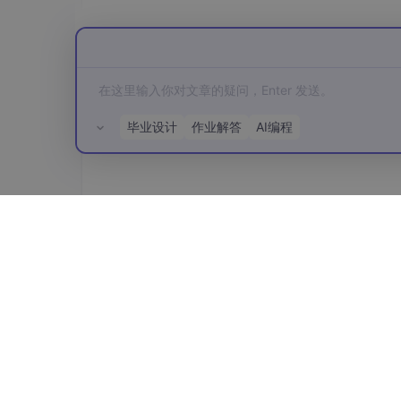
这个周末，程序员们可能无法休息了。但对于中
AI的星辰大海中，中国力量，正在领航。
本文基于DeepSeek V4技术报告及公开信
毕业设计
作业解答
AI编程
所有评论(0)