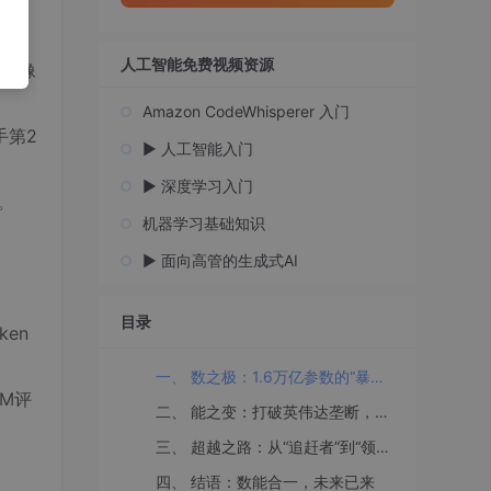
人工智能免费视频资源
它就像
Amazon CodeWhisperer 入门
手第2
▶️ 人工智能入门
▶️ 深度学习入门
。
机器学习基础知识
▶️ 面向高管的生成式AI
目录
en
一、 数之极：1.6万亿参数的“暴力美学”与“精细手术”
M评
二、 能之变：打破英伟达垄断，国产算力的“诺曼底登陆”
三、 超越之路：从“追赶者”到“领跑者”的数能跃迁
四、 结语：数能合一，未来已来