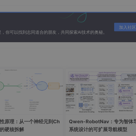
们的“数”（模型）跑在别人的“能”（芯片）上。现在，DeepSe
加入社区
在这里，你可以找到志同道合的朋友，共同探索AI技术的奥秘。
国产芯片加速适配。一个由“中国算法+中国芯片”构建的独立AI
跑者”的数能跃迁
的胜利，它是中国科技发展路径的一个缩影。
epSeek V4展示了“架构创新”的力量。
快收敛。
稳定。
一性原理：从一个神经元到Ch
Qwen-RobotNav：专为智体
开始用数学的智慧（数）去优化物理的效率（能）。
PT的硬核拆解
系统设计的可扩展导航模型