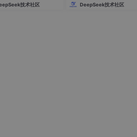
eepSeek技术社区
DeepSeek技术社区
P8混合精度，甚至提供了详细的编码脚本。
cope上，全球开发者都可以下载。中国科技公司正在从“闭门造车”转向“
nk Max模式后，推理性能大幅追近Pro版，但成本极低。
当高性能与低成本结合，中国AI应用的爆发将不可阻挡。
制粘贴”。我们在“数”的层面，通过架构创新实现了效率的飞跃；在
合，当算法与芯片共振，中国AI正在走出一条属于自己的超越之路。