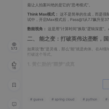
最让人拍案叫绝的是它的“思考模式”。
Think Max模式：
这不是简单的生成，而是强制
试中，开启Max模式后，Pass@1从7.7飙升至37
数能视角：
这是用“计算时间”换取“逻辑深度”
二、 能之变：打破英伟达垄断，国
573
如果说“数”是灵魂，那么“能”就是肉体。在AI领域
打破这个等式。
1. 黄仁勋的“噩梦”成真
16
黄仁勋曾说，如果DeepSeek的新模型在华为
现实发生：
DeepSeek V4没有给英伟达或
腾）。
战略意义：
这意味着，顶级AI模型不再依赖特
# guava
# spring cloud
# python
#
“软”到“硬”的闭环。