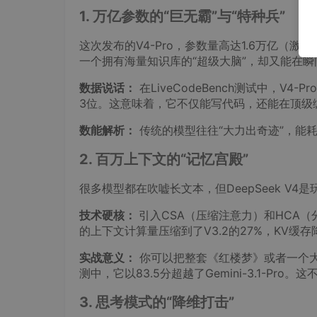
1. 万亿参数的“巨无霸”与“特种兵”
这次发布的V4-Pro，参数量高达1.6万亿（激活
一个拥有海量知识库的“超级大脑”，却又能在
数据说话：
在LiveCodeBench测试中，V4-P
3位。这意味着，它不仅能写代码，还能在顶级
数能解析：
传统的模型往往“大力出奇迹”，能耗
2. 百万上下文的“记忆宫殿”
很多模型都在吹嘘长文本，但DeepSeek V4
技术硬核：
引入CSA（压缩注意力）和HCA（分
的上下文计算量压缩到了V3.2的27%，KV缓存
实战意义：
你可以把整套《红楼梦》或者一个大
测中，它以83.5分超越了Gemini-3.1-P
3. 思考模式的“降维打击”