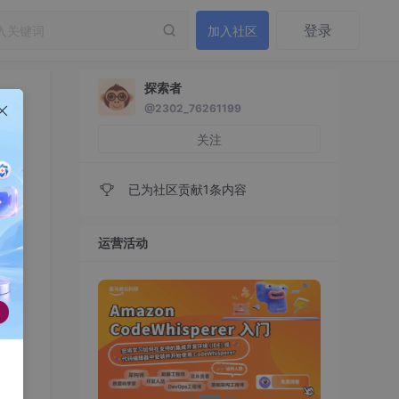
登录
加入社区
探索者
@2302_76261199
关注
已为社区贡献1条内容
运营活动
式发
法架