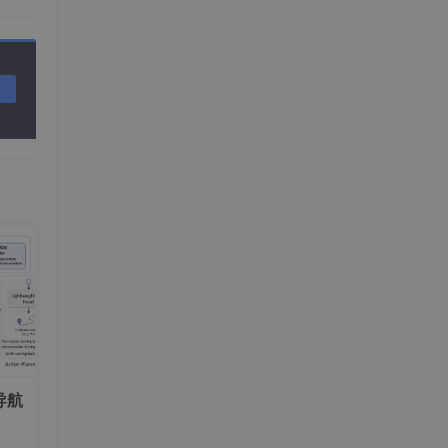
ek
生
导航