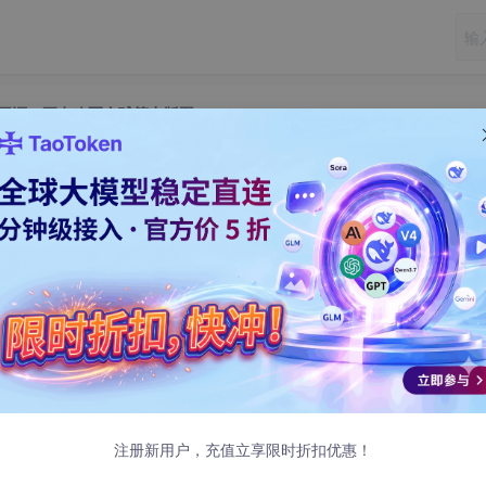
k V4开源：正在改写全球算力版图
pSeek V4开源：正在改写全球算力版图
时，DeepSeek扔下了一颗“数能核弹”。V4系列模型预览版正
4.6的编程能力——这不仅是技术的迭代，更是中国AI在“数”（算
次，我们不再只是追随者，而是规则的制定者。
美学”与“精细手术”
注册新用户，充值立享限时折扣优惠！
度。DeepSeek V4这次交出的答卷，是对“数”的极致掌控。