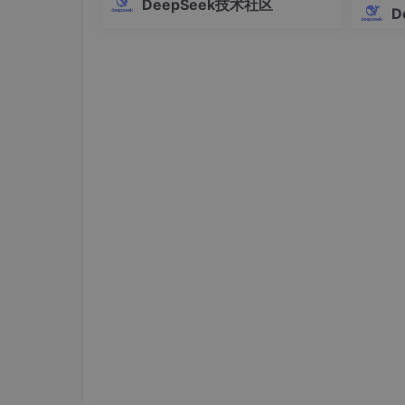
DeepSeek技术社区
2. 开源精神的“中国表达”
Pro的全部高级功能。这个工具支持Win
D
dows、macOS和Linux三大操作系统，
彻底开源：
四个权重版本全部开源，FP4与F
提供多语言界面，操作简单快捷，让AI
编
全球影响：
在HuggingFace和ModelS
共赢”，用开源社区的力量加速技术迭代。
3. 性价比的“降维打击”
Flash版本的杀手锏：
V4-Flash在开启Thi
市场逻辑：
这让中小企业也能用得起顶级模型。
四、 结语：数能合一，未来已来
DeepSeek V4的发布，是一个信号。
它告诉我们，中国AI的发展，不再是简单的“复
的层面，通过软硬协同打破了硬件的垄断。
“数”是智慧，“能”是力量。 当智慧与力量结