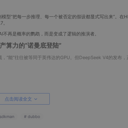
模型“把每一步推理、每一个被否定的假设都显式写出来”。在H
.7。
。AI不再是概率的鹦鹉，而是变成了逻辑的推演者。
产算力的“诺曼底登陆”
，“能”往往被等同于英伟达的GPU。但DeepSeek V4的发布
平台上首发，对美国将是“可怕的结果”。
AMD“开小灶”，而是将早期访问权限独家开放给了国产芯片厂商（如
点击阅读全文
定的西方硬件。算法与国产芯片的深度适配，标志着中国AI完成
 sdkman
# dubbo