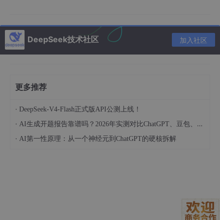
交互式设计方案？做不到。想要真正的流程图而不是一堆短横线？
要么插图片，要么将就。
这三点加在一起，让他开始重新思考：
AI 时代，文件格式最重要
DeepSeek技术社区
加入社区
的事情是什么？
为什么是 HTML？
他的回答是：信息密度。
更多推荐
作为前端开发者，你比任何人都清楚 HTML 能承载多少东西。Tha
riq 列了一张清单，HTML 可以表达的信息类型包括：
·
DeepSeek-V4-Flash正式版API公测上线！
·
AI生成开题报告靠谱吗？2026年实测对比ChatGPT、豆包、DeepSeek质量差距
用
<table>
做真正的表格，有实际的行列结构
·
AI第一性原理：从一个神经元到ChatGPT的硬核拆解
用 CSS 传递设计信息：颜色、字体、间距
用内联 SVG 画图表和示意图
用
<code>
配语法高亮展示代码片段
用 HTML + JavaScript + CSS 做交互元素，比如滑块、开
关、下拉选择