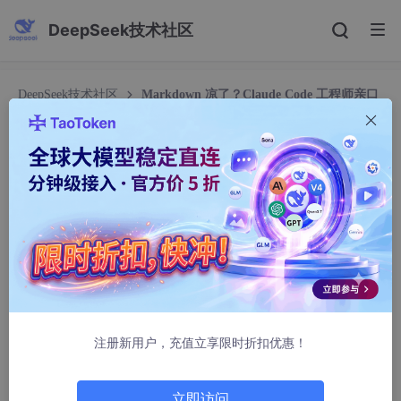
DeepSeek技术社区
DeepSeek技术社区
Markdown 凉了？Claude Code 工程师亲口
说：我已经全面切换到 HTML 了
Markdown 凉了？Claude Code 工程师亲口说：
我已经全面切换到 HTML 了
五月君_
447人浏览 · 2026-05-10 09:14:13
Anthropic 内部有一个观点正在流传：HTML 才是 AI 时代更好的
输出格式，Markdown 该退场了。
注册新用户，充值立享限时折扣优惠！
立即访问