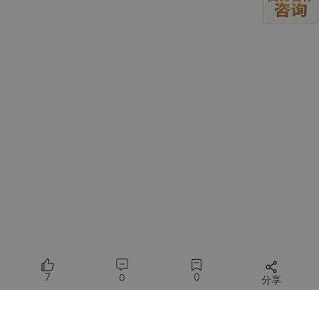
用绝对定位和 Canvas 表达空间关系
用
<img>
嵌入图片
他的结论是：Claude 能读懂的几乎所有信息，都能用 HTML 高效
表达。Markdown 只是其中一个极小的子集。
7
0
0
分享
除了信息密度，他还提到了另外几个优势：