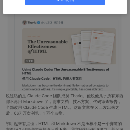
说这话的是 Claude Code 团队成员 Thariq。他说他几乎所有东西
都不再用 Markdown 了，需求文档、技术方案、代码审查报告，
全部改用 Claude Code 生成 HTML。这篇文章在 X 上发出来之
后，667 万次浏览，1 万个点赞。
初听起来有点怪，HTML 和 Markdown 不是压根不是一个赛道的
东西吗？但把他的完整论证看下来，我觉得相当有说服力，甚至改