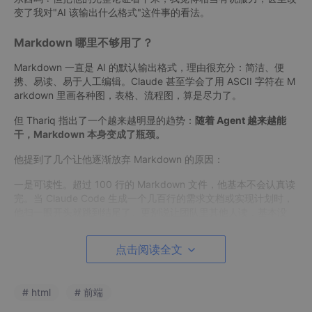
变了我对"AI 该输出什么格式"这件事的看法。
Markdown 哪里不够用了？
Markdown 一直是 AI 的默认输出格式，理由很充分：简洁、便
携、易读、易于人工编辑。Claude 甚至学会了用 ASCII 字符在 M
arkdown 里画各种图，表格、流程图，算是尽力了。
但 Thariq 指出了一个越来越明显的趋势：
随着 Agent 越来越能
干，Markdown 本身变成了瓶颈。
他提到了几个让他逐渐放弃 Markdown 的原因：
一是可读性。超过 100 行的 Markdown 文件，他基本不会认真读
完。当 Claude Code 生成一个几百行的需求文档或实现计划时，
他扫一眼开头就跳到结尾了。更别说让团队里其他人读，基本没
戏。
点击阅读全文
二是编辑习惯变了。Markdown 的最大优势之一是"人类容易直接
编辑"，但他现在对这些文件的操作，基本都是让 Claude 代劳，
自己只看结果。这个优势就不存在了。
# html
# 前端
三是信息表达能力有天花板。想加颜色对比？ASCII 凑合。想做个