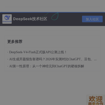
南及落地优化方案。
中思创新作为国家高新技术企业，始终以技术创新为核心，本次参
与DeepSeek V4测评，既是对国产大模型技术的深度验证，也是
DeepSeek技术社区
加入社区
我们自身技术能力的一次提升。我们也诚邀广大技术同行、企业伙
伴关注我们的测评进展，一起交流实测经验、探讨大模型落地难
题，共同推动国产大模型在企业场景中的规模化应用。
持续关注中思创新，下一期我们将带来DeepSeek V4幻觉防控与
更多推荐
性价比实测干货，解锁企业大模型选型的核心技巧，不见不散！也
欢迎私信我们，交流你的实测心得或企业AI落地需求~
·
DeepSeek-V4-Flash正式版API公测上线！
·
AI生成开题报告靠谱吗？2026年实测对比ChatGPT、豆包、DeepSeek质量差距
·
AI第一性原理：从一个神经元到ChatGPT的硬核拆解