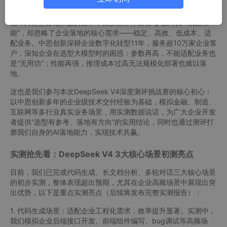
为什么我们坚持“实战测评”？中思创新的初心
在AI大模型百花齐放的当下，很多测评停留在“参数对比”“纸面性
能”，却忽略了企业落地的核心需求——稳定、高效、低成本、适
配业务。中思创新深耕企业数字化转型11年，服务超10万家企业客
户，深知企业在选型大模型时的困惑：参数再高，不能适配业务也
是“无用功”；性能再强，推理成本过高无法规模化部署也难以落
地。
这也是我们参与本次DeepSeek V4深度测评挑战赛的核心初心：
以中思创新多年的企业级技术交付经验为基础，模拟金融、制造、
互联网等多行业真实业务场景，用实测数据说话，为广大企业开发
者提供“选型有参考、落地有方向”的实用结论，同时也通过测评打
磨我们自身的AI落地能力，实现技术共赢。
实测抢先看：DeepSeek V4 3大核心场景初测亮点
目前，我们已完成代码生成、长文档分析、多轮对话三大核心场景
的初步实测，整体表现超出预期，尤其在企业高频场景中展现出突
出优势，以下是重点实测亮点（后续将发布完整实测报告）：
1. 代码生成场景：适配企业工程化需求，效率提升显著。实测中，
我们模拟企业后端接口开发、前端组件编写、bug调试等高频场