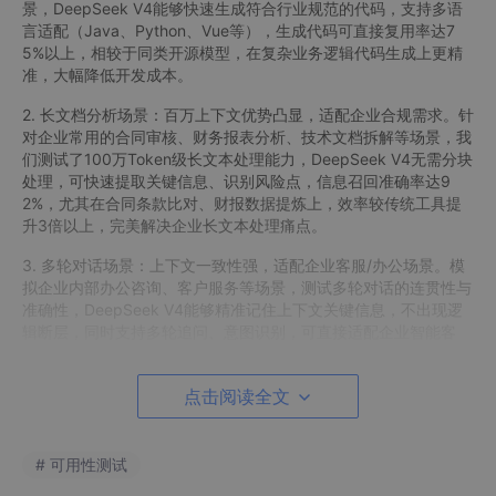
景，DeepSeek V4能够快速生成符合行业规范的代码，支持多语
言适配（Java、Python、Vue等），生成代码可直接复用率达7
5%以上，相较于同类开源模型，在复杂业务逻辑代码生成上更精
准，大幅降低开发成本。
2. 长文档分析场景：百万上下文优势凸显，适配企业合规需求。针
对企业常用的合同审核、财务报表分析、技术文档拆解等场景，我
们测试了100万Token级长文本处理能力，DeepSeek V4无需分块
处理，可快速提取关键信息、识别风险点，信息召回准确率达9
2%，尤其在合同条款比对、财报数据提炼上，效率较传统工具提
升3倍以上，完美解决企业长文本处理痛点。
3. 多轮对话场景：上下文一致性强，适配企业客服/办公场景。模
拟企业内部办公咨询、客户服务等场景，测试多轮对话的连贯性与
准确性，DeepSeek V4能够精准记住上下文关键信息，不出现逻
辑断层，同时支持多轮追问、意图识别，可直接适配企业智能客
服、办公助手等场景，落地门槛低。
点击阅读全文
中思创新测评进度同步，邀你共参与
目前，我们的测评工作已进入核心阶段，后续将重点开展幻觉防控
实测、性价比对比实测，以及多行业场景定制化测评，计划分3期
# 可用性测试
发布完整实测报告，包含详细的测试用例、数据对比、问题避坑指