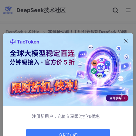
DeepSeek技术社区
DeepSeek技术社区
实测抢先看！中思创新深耕DeepSeek V4测
评，解锁企业级大模型落地新路径
实测抢先看！中思创新深耕DeepSeek V4测评，解
锁企业级大模型落地新路径
m0_62422109
415人浏览 · 2026-05-13 15:26:24
继正式官宣参与DeepSeek V4深度测评挑战赛后，中思创新（北
京）科技有限公司技术团队已全面启动实测工作！作为深耕企业级
IT与AI领域11年的高新技术企业，我们始终坚持“实战为先、落地
为王”，本次测评不搞“表面跑分”，聚焦企业真实业务痛点，目前已
注册新用户，充值立享限时折扣优惠！
完成多场景初步实测，今天就为大家带来第一波实测干货，同时同
步我们的测评进展，邀各位技术同行共探国产大模型的落地潜力。
立即访问