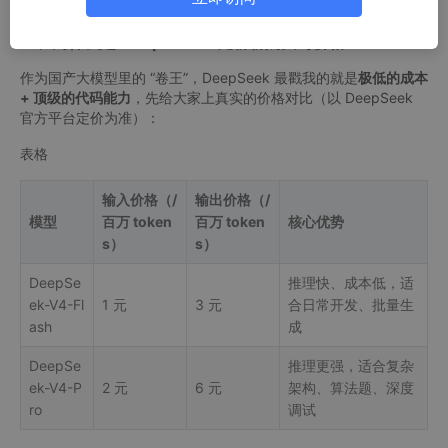
一、为什么选 DeepSeek？先聊聊购买与价格
作为国产大模型里的 “卷王”，DeepSeek 最戳我的就是
极低的成本
+ 顶级的代码能力
，先给大家上真实的价格对比（以 DeepSeek
官方平台定价为准）：
表格
输入价格（/
输出价格（/
模型
百万 token
百万 token
核心优势
s）
s）
DeepSe
推理快、成本低，适
ek-V4-Fl
1 元
3 元
合日常开发、批量生
ash
成
DeepSe
推理更强，适合复杂
ek-V4-P
2 元
6 元
架构、算法题、深度
ro
调试