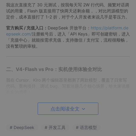
我这次直接充了 30 元测试，按我每天写 2W 行代码、频繁对话调
试的用量，Flash 版直接用了快两天还剩余额，，对比闭源模型的
定价，成本直接打了 1-2 折，对于个人开发者来说几乎是零压力。
官方购买 / 充值入口：
DeepSeek 开放平台：
https://platform.de
epseek.com/
注册账号后，进入「API Keys」即可创建密钥，进入
「充值中心」就能按需求充值，支持微信 / 支付宝，流程很顺畅，
没有繁琐的审核。
二、V4-Flash vs Pro：实机使用体验全对比
我在 Cursor、Kiro 两个编辑器里都测了两款模型，覆盖了日常写
代码、重构项目、调试 bug、写算法题几个核心场景，给大家说最
真实的感受：
1. DeepSeek-V4-Flash：性价比之王，日常开发闭眼冲
点击阅读全文
✅
核心优势
：
速度快到离谱：写 1000 行 Python 脚本，秒级
# DeepSeek
# 开发工具
# 语言模型
生成，比我之前用的 GPT-3.5 快一倍多，而且输