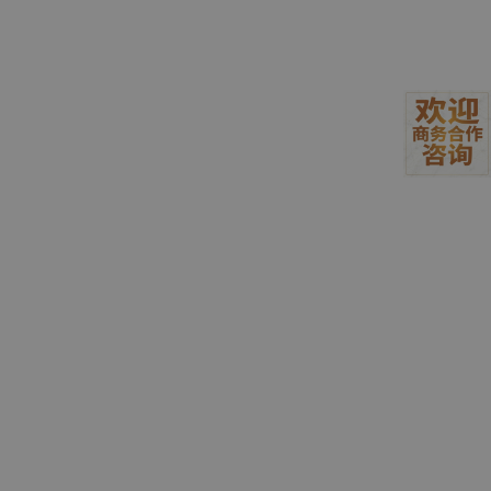
调试能力更强：之前一个困扰我 3 小时的跨域 b
ug，丢给 Pro 版，它不仅找到了问题根源，还给
出了 3 种解决方案，连 CORS 配置的细节都标
得清清楚楚。
多场景适配广：除了写代码，写技术文档、做项
目方案、甚至帮我润色 CSDN 博客文案都不在话
下，细节把控很到位。
⚠️
小缺点
：速度比 Flash 慢一些，成本也更高，适合
复杂场景用，日常开发没必要全程开。
三、Cursor/Kiro 接入 DeepSeek 完整教程（避坑版）
很多朋友和我之前一样，卡在 “免费版 Cursor 只能用 Auto” 这一
步，这里给大家整理了
零门槛接入教程
，Kiro/Cursor 都能用，按
步骤来就行：