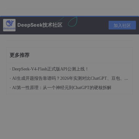
出连贯不卡顿。
代码能力在线：支持 300+ 编程语言，Python/J
S/Go/Java 都能稳写，LeetCode 中等难度题目
DeepSeek技术社区
加入社区
直接 AC，还能帮我重构 1000 行的老项目代
码，逻辑没出错。
长上下文够用：1M 的上下文，直接丢整个项目
更多推荐
的代码进去，它能帮我梳理跨文件的依赖关系，
找隐藏 bug 比我自己快多了。
·
DeepSeek-V4-Flash正式版API公测上线！
⚠️
小缺点
：超复杂的架构设计、极难的算法题，偶尔
·
AI生成开题报告靠谱吗？2026年实测对比ChatGPT、豆包、DeepSeek质量差距
会出现逻辑偏差，这时候就需要 Pro 版出马。
·
AI第一性原理：从一个神经元到ChatGPT的硬核拆解
2. DeepSeek-V4-Pro：专业开发者的得力助手
✅
核心优势
：
推理深度拉满：写微服务架构、设计数据库表结
构时，能直接帮我画出完整的 ER 图和接口文
档，还能提前指出潜在的性能瓶颈。