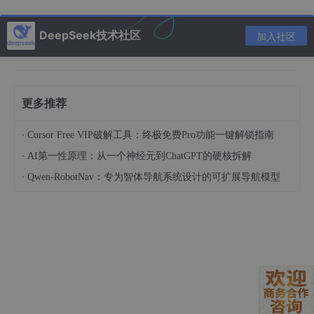
3.1 技术文档搜索案例
查询问题
："如何在Python中实现异步编程"
DeepSeek技术社区
加入社区
候选文档
（部分展示）：
Python的
async
/
await
语法允许编写非阻塞代码，使用asynci
更多推荐
Python是一种解释型语言，具有动态类型系统和自动内存管理

异步编程可以提高I/O密集型应用的性能，避免线程阻塞

·
Cursor Free VIP破解工具：终极免费Pro功能一键解锁指南
Python 
3.5
·
AI第一性原理：从一个神经元到ChatGPT的硬核拆解
·
Qwen-RobotNav：专为智体导航系统设计的可扩展导航模型
重排结果
： 模型准确地将最相关的异步编程文档排在最前面，完
全匹配用户的搜索意图。排序结果与专业程序员的判断完全一致，
展现了出色的语义理解能力。
3.2 多语言混合搜索
查询问题
："
机器学习
中的过拟合问题解决方法"（中文查询）
候选文档
（中英文混合）：