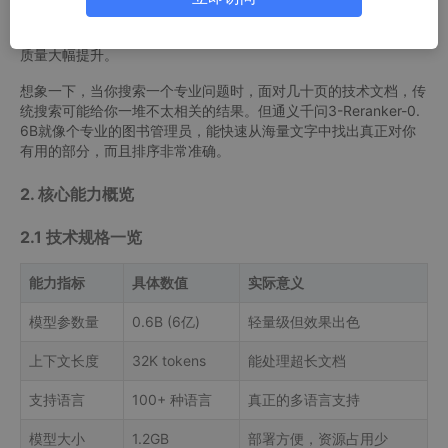
8分的优异成绩，这个成绩意味着什么？简单来说，就是在处理超
长文档时，这个模型能够精准地找到最相关的内容，让搜索结果的
质量大幅提升。
想象一下，当你搜索一个专业问题时，面对几十页的技术文档，传
统搜索可能给你一堆不太相关的结果。但通义千问3-Reranker-0.
6B就像个专业的图书管理员，能快速从海量文字中找出真正对你
有用的部分，而且排序非常准确。
2. 核心能力概览
2.1 技术规格一览
能力指标
具体数值
实际意义
模型参数量
0.6B (6亿)
轻量级但效果出色
上下文长度
32K tokens
能处理超长文档
支持语言
100+ 种语言
真正的多语言支持
模型大小
1.2GB
部署方便，资源占用少